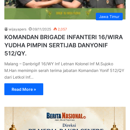
Jawa Timur
wijayapers
09/11/2025
2,057
KOMANDAN BRIGADE INFANTERI 16/WIRA
YUDHA PIMPIN SERTIJAB DANYONIF
512/QY.
Malang – Danbrigif 16/WY Inf Letnan Kolonel Inf M.Sujoko
M.Han memimpin serah terima jabatan Komandan Yonif 512/QY
dari Letkol Inf…
Read More »