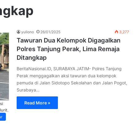
ngkap
yuliono
26/01/2025
3,277
Tawuran Dua Kelompok Digagalkan
Polres Tanjung Perak, Lima Remaja
Ditangkap
BeritaNasional.ID, SURABAYA JATIM- Polres Tanjung
Perak menggagalkan aksi tawuran dua kelompok
pemuda di Jalan Sidotopo Sekolahan dan Jalan Pogot,
Surabaya…
Read More »
si
urit.
ur