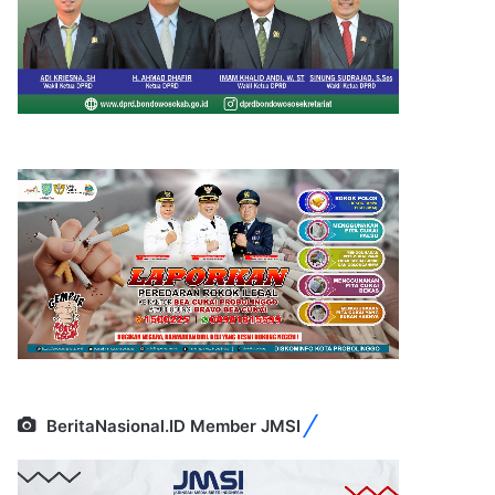
BeritaNasional.ID Member JMSI