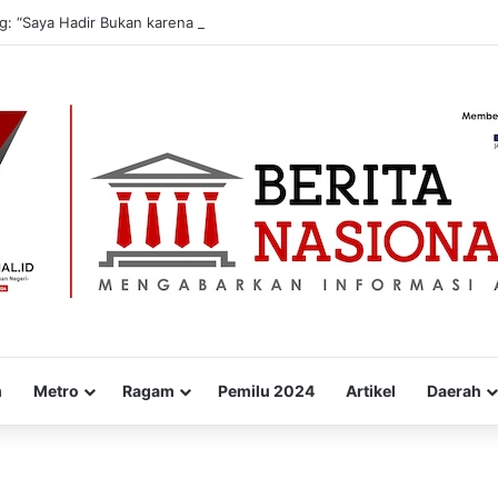
g: “Saya Hadir Bukan karena Pemilu, tapi karena Tanggung Jawab Moral
m
Metro
Ragam
Pemilu 2024
Artikel
Daerah