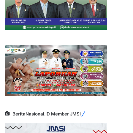
BeritaNasional.ID Member JMSI