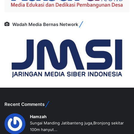
Wadah Media Bernas Network
Recent Comments
Hamzah
Sungai Manding Jatibanteng juga,Bronjong sekitar
100m hanyut...