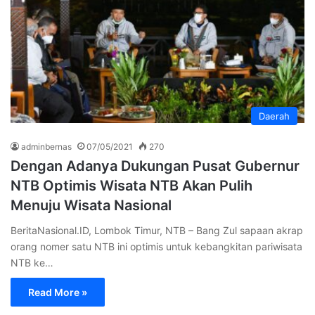
Daerah
adminbernas
07/05/2021
270
Dengan Adanya Dukungan Pusat Gubernur
NTB Optimis Wisata NTB Akan Pulih
Menuju Wisata Nasional
BeritaNasional.ID, Lombok Timur, NTB – Bang Zul sapaan akrap
orang nomer satu NTB ini optimis untuk kebangkitan pariwisata
NTB ke…
Read More »