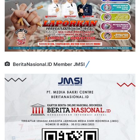
BeritaNasional.ID Member JMSI