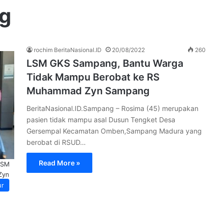
g
rochim BeritaNasional.ID
20/08/2022
260
LSM GKS Sampang, Bantu Warga
Tidak Mampu Berobat ke RS
Muhammad Zyn Sampang
BeritaNasional.ID.Sampang – Rosima (45) merupakan
pasien tidak mampu asal Dusun Tengket Desa
Gersempal Kecamatan Omben,Sampang Madura yang
berobat di RSUD…
Read More »
LSM
Zyn
ur