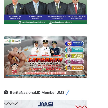
BeritaNasional.ID Member JMSI