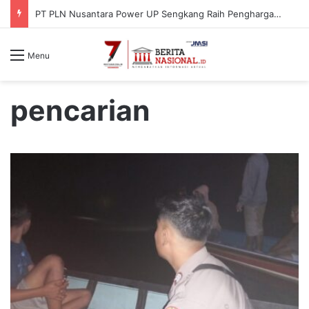
PT PLN Nusantara Power UP Sengkang Raih Penghargaan ISRA Award 2026, Perkuat Komitmen terhadap Keberlanjutan dan Pemberdayaan Masyarakat
Menu
pencarian