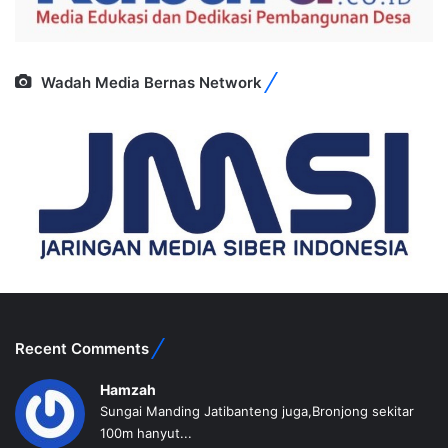
Wadah Media Bernas Network
Recent Comments
Hamzah
Sungai Manding Jatibanteng juga,Bronjong sekitar
100m hanyut...