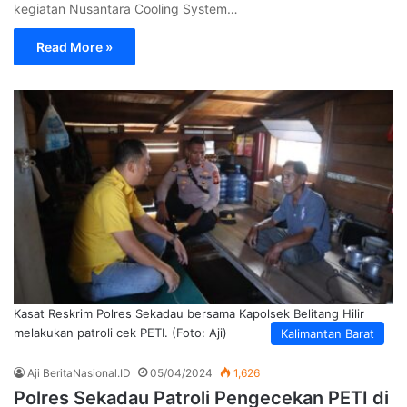
kegiatan Nusantara Cooling System…
Read More »
Kasat Reskrim Polres Sekadau bersama Kapolsek Belitang Hilir
melakukan patroli cek PETI. (Foto: Aji)
Kalimantan Barat
Aji BeritaNasional.ID
05/04/2024
1,626
Polres Sekadau Patroli Pengecekan PETI di