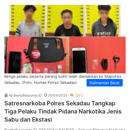
Ketiga pelaku beserta barang bukti telah diamankan ke Mapolres
Sekadau. (Foto: Humas Polres Sekadau)
Kalimantan Barat
Aji BeritaNasional.ID
25/04/2024
1,973
Satresnarkoba Polres Sekadau Tangkap
Tiga Pelaku Tindak Pidana Narkotika Jenis
Sabu dan Ekstasi
BeritaNasional.ID, SEKADAU KALBAR – Satuan Reserse Narkoba