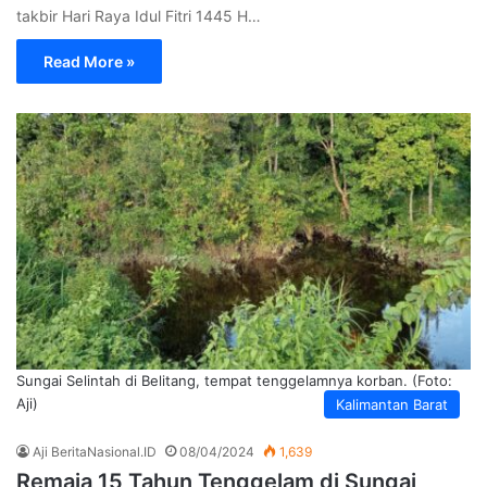
takbir Hari Raya Idul Fitri 1445 H…
Read More »
Sungai Selintah di Belitang, tempat tenggelamnya korban. (Foto:
Aji)
Kalimantan Barat
Aji BeritaNasional.ID
08/04/2024
1,639
Remaja 15 Tahun Tenggelam di Sungai