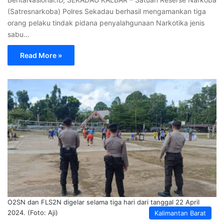
(Satresnarkoba) Polres Sekadau berhasil mengamankan tiga
orang pelaku tindak pidana penyalahgunaan Narkotika jenis
sabu…
Read More »
O2SN dan FLS2N digelar selama tiga hari dari tanggal 22 April
2024. (Foto: Aji)
Kalimantan Barat