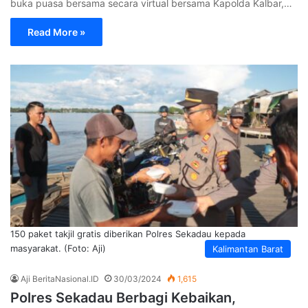
buka puasa bersama secara virtual bersama Kapolda Kalbar,…
Read More »
150 paket takjil gratis diberikan Polres Sekadau kepada
masyarakat. (Foto: Aji)
Kalimantan Barat
Aji BeritaNasional.ID
30/03/2024
1,615
Polres Sekadau Berbagi Kebaikan,