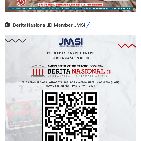
BeritaNasional.ID Member JMSI