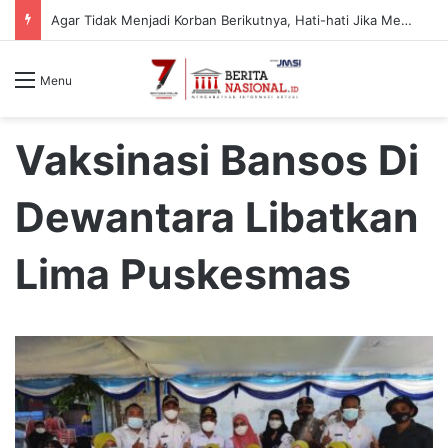
Semarak HUT ke-81 RI, Kodim 0823/Situbondo Balap Sarung Hingga Lomba Bongkar Senjata
Menu
Vaksinasi Bansos Di
Dewantara Libatkan
Lima Puskesmas