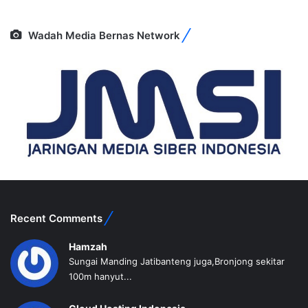
Wadah Media Bernas Network
Recent Comments
Hamzah
Sungai Manding Jatibanteng juga,Bronjong sekitar
100m hanyut...