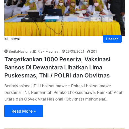
istimewa
Daerah
BeritaNasional.ID RizkiMaulizar
25/08/2021
201
Targetkankan 1000 Peserta, Vaksinasi
Bansos Di Dewantara Libatkan Lima
Puskesmas, TNI / POLRI dan Obvitnas
BeritaNasional.ID l Lhokseumawe – Polres Lhokseumawe
bersama TNI, Pemerintah Pemko Lhokseumawe, Pemkab Aceh
Utara dan Obyek vital Nasional (Obvitnas) menggelar…
Read More »