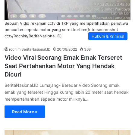
Sebuah Vidio rekaman cctv di TKP yang memperlihatkan peristiwa
pencurian sepeda motor yang seret korban(foto:secrenshot
cctv/Rochim/BeritaNasional.ID)
Hukum & Kriminal
rochim BeritaNasional.ID
20/08/2022
368
Video Viral Seorang Emak Emak Terseret
Saat Pertahankan Motor Yang Hendak
Dicuri
BeritaNasional.ID Lumajang- Beredar Video Seorang emak
emak yang terseret Hingga kurang lebih 20 meter saat hendak
mempertahankan sepeda motor miliknya…
Read More »