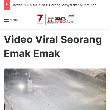
Forkopimda Malang Gelar Suling di Pakisaji : Bupati Sanusi Ajak Makmurkan Masjid & Awasi Pergaulan Anak
Menu
Video Viral Seorang
Emak Emak