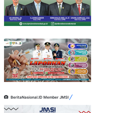
BeritaNasional.ID Member JMSI