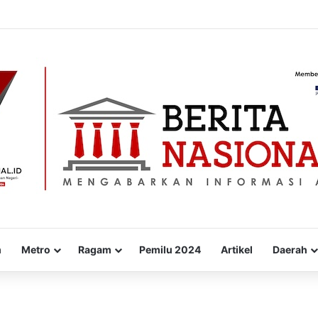
 UP Sengkang Raih Penghargaan ISRA Award 2026, Perkuat Komitmen t
m
Metro
Ragam
Pemilu 2024
Artikel
Daerah