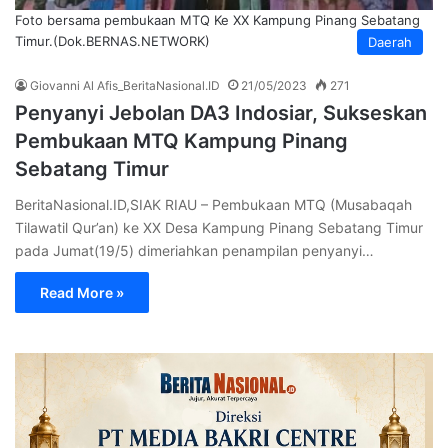
Foto bersama pembukaan MTQ Ke XX Kampung Pinang Sebatang
Timur.(Dok.BERNAS.NETWORK)
Daerah
Giovanni Al Afis_BeritaNasional.ID
21/05/2023
271
Penyanyi Jebolan DA3 Indosiar, Sukseskan
Pembukaan MTQ Kampung Pinang
Sebatang Timur
BeritaNasional.ID,SIAK RIAU – Pembukaan MTQ (Musabaqah
Tilawatil Qur’an) ke XX Desa Kampung Pinang Sebatang Timur
pada Jumat(19/5) dimeriahkan penampilan penyanyi…
Read More »