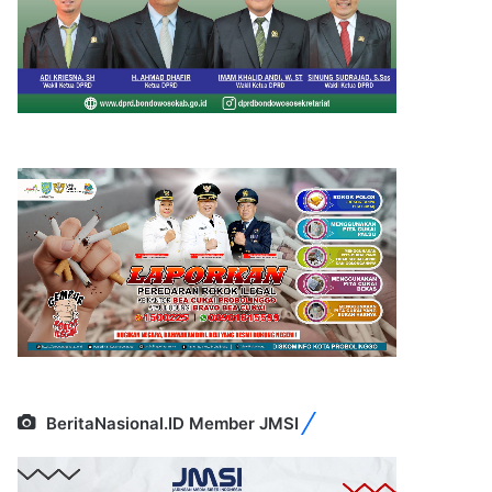
BeritaNasional.ID Member JMSI