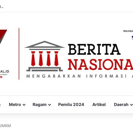
 Lalu Dibuka Kembali Oleh Kejari, Ada Apa
m
Metro
Ragam
Pemilu 2024
Artikel
Daerah
k UMKM