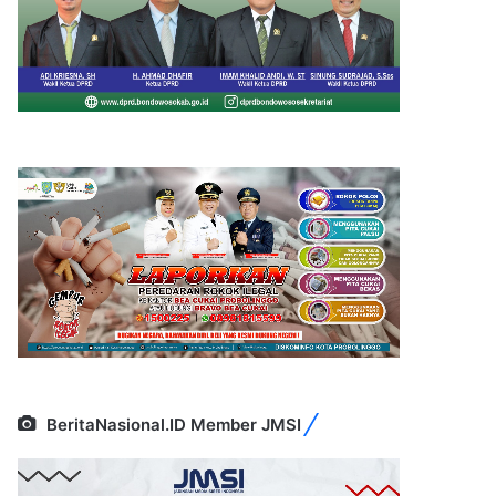
BeritaNasional.ID Member JMSI