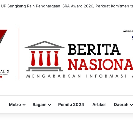
kan “WARUNG PEKA”, Inovasi Peduli Kesehatan Jiwa hingga Pelosok De
m
Metro
Ragam
Pemilu 2024
Artikel
Daerah