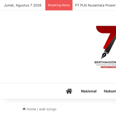
Jumat, Agustus 7 2026
Breaking News
Puskesmas Munte Luncur
Home
Nasional
Huku
Home
/
wali songo