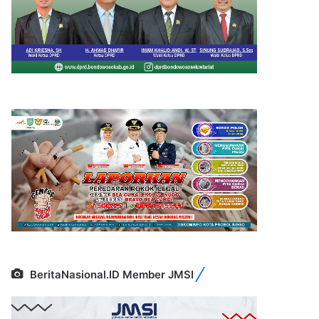
BeritaNasional.ID Member JMSI