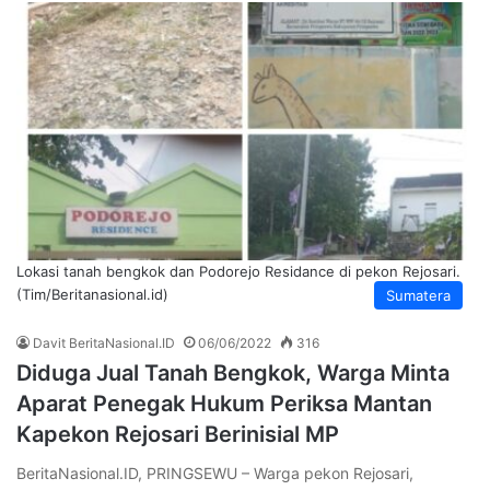
Lokasi tanah bengkok dan Podorejo Residance di pekon Rejosari.
(Tim/Beritanasional.id)
Sumatera
Davit BeritaNasional.ID
06/06/2022
316
Diduga Jual Tanah Bengkok, Warga Minta
Aparat Penegak Hukum Periksa Mantan
Kapekon Rejosari Berinisial MP
BeritaNasional.ID, PRINGSEWU – Warga pekon Rejosari,