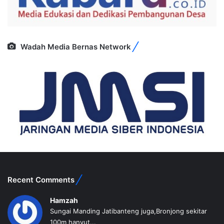
Wadah Media Bernas Network
Recent Comments
Hamzah
Sungai Manding Jatibanteng juga,Bronjong sekitar
100m hanyut...