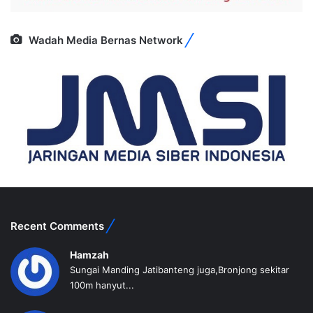
Wadah Media Bernas Network
Recent Comments
Hamzah
Sungai Manding Jatibanteng juga,Bronjong sekitar
100m hanyut...