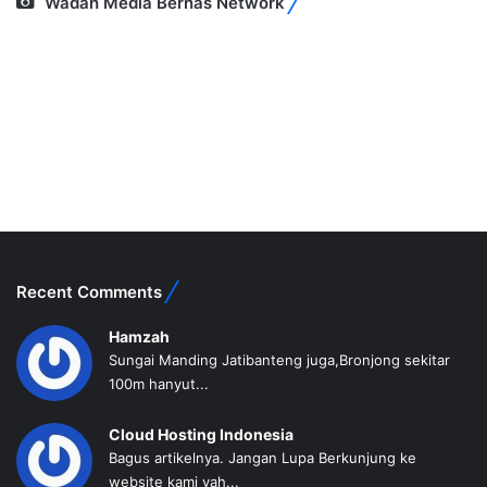
Wadah Media Bernas Network
Recent Comments
Hamzah
Sungai Manding Jatibanteng juga,Bronjong sekitar
100m hanyut...
Cloud Hosting Indonesia
Bagus artikelnya. Jangan Lupa Berkunjung ke
website kami yah...