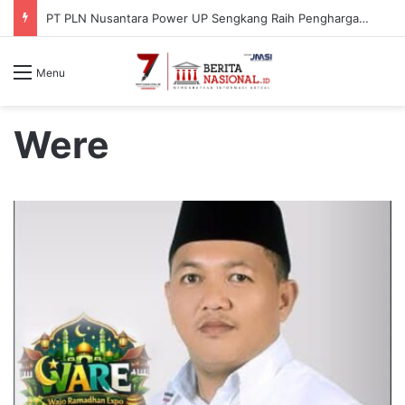
PT PLN Nusantara Power UP Sengkang Raih Penghargaan ISRA Award 2026, Perkuat Komitmen terhadap Keberlanjutan dan Pemberdayaan Masyarakat
Menu
Were