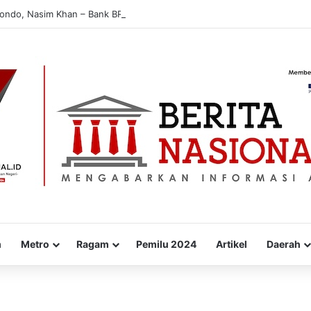
bondo, Nasim Khan – Bank BRI Edukasi Warga Cegah Penipuan Digital
m
Metro
Ragam
Pemilu 2024
Artikel
Daerah