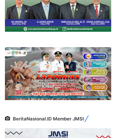
BeritaNasional.ID Member JMSI