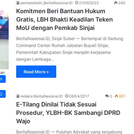
permataillahi_BeritaNasional.ID
21/09/2023
240
Komitmen Beri Bantuan Hukum
Gratis, LBH Bhakti Keadilan Teken
MoU dengan Pemkab Sinjai
BeritaNasional.ID, Sinjai Sulsel — Bertempat di Gedung
Command Center Rumah Jabatan Bupati Sinjai,
Pemerintah Kabupaten Sinjai menjalin kerjasama
dengan Lembaga…
Read More »
gan
ah
O
redaksi BeritaNasional.ID
06/04/2017
0
601
E-Tilang Dinilai Tidak Sesuai
Prosedur, YLBH-BK Sambangi DPRD
Wajo
BeritaNasional.ID — Puluhan Advokat yang tergabung