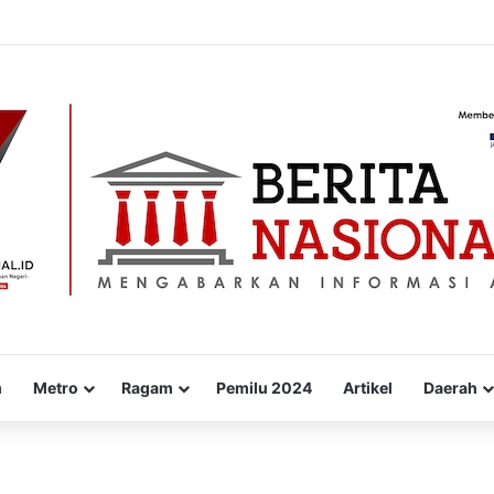
kan “WARUNG PEKA”, Inovasi Peduli Kesehatan Jiwa hingga Pelosok De
m
Metro
Ragam
Pemilu 2024
Artikel
Daerah