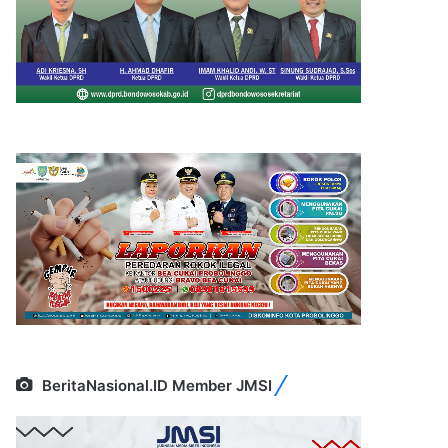
BeritaNasional.ID Member JMSI