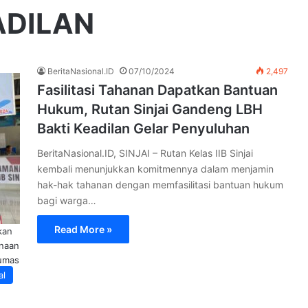
ADILAN
BeritaNasional.ID
07/10/2024
2,497
Fasilitasi Tahanan Dapatkan Bantuan
Hukum, Rutan Sinjai Gandeng LBH
Bakti Keadilan Gelar Penyuluhan
BeritaNasional.ID, SINJAI – Rutan Kelas IIB Sinjai
kembali menunjukkan komitmennya dalam menjamin
hak-hak tahanan dengan memfasilitasi bantuan hukum
bagi warga…
Read More »
kan
inaan
Humas
al