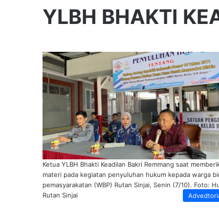
YLBH BHAKTI KE
Ketua YLBH Bhakti Keadilan Bakri Remmang saat memberi
materi pada kegiatan penyuluhan hukum kepada warga b
pemasyarakatan (WBP) Rutan Sinjai, Senin (7/10). Foto: 
Rutan Sinjai
Advedtori