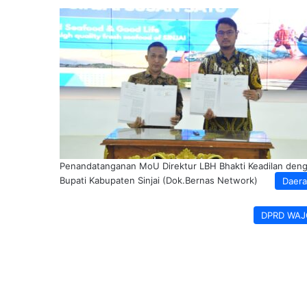
Penandatanganan MoU Direktur LBH Bhakti Keadilan den
Bupati Kabupaten Sinjai (Dok.Bernas Network)
Daer
DPRD WAJ