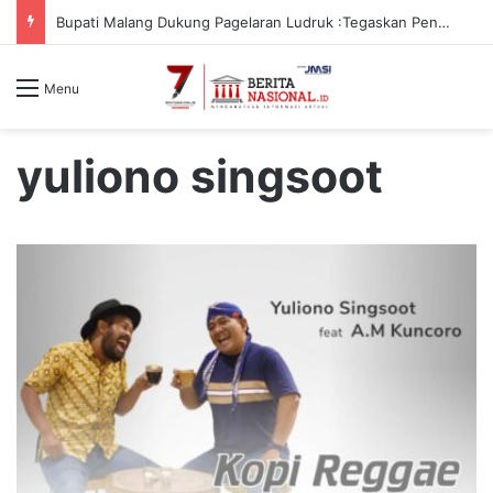
Bupati Malang Dukung Pagelaran Ludruk :Tegaskan Pentingnya Budaya Lokal
Menu
yuliono singsoot