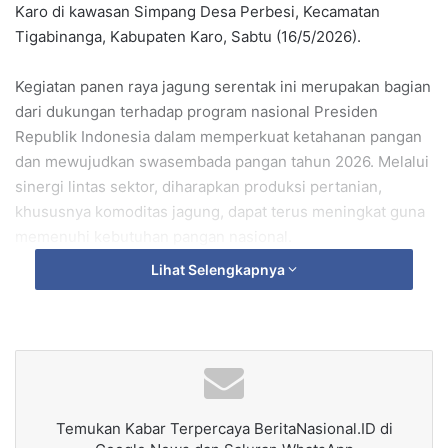
Karo di kawasan Simpang Desa Perbesi, Kecamatan
Tigabinanga, Kabupaten Karo, Sabtu (16/5/2026).
Kegiatan panen raya jagung serentak ini merupakan bagian
dari dukungan terhadap program nasional Presiden
Republik Indonesia dalam memperkuat ketahanan pangan
dan mewujudkan swasembada pangan tahun 2026. Melalui
sinergi lintas sektor, diharapkan produksi pertanian,
khususnya komoditas jagung, dapat terus meningkat guna
memenuhi kebutuhan pangan nasional.
Lihat Selengkapnya
Dalam kesempatan tersebut, Bupati Karo yang di wakili
oleh Wakil Bupati Karo, menyampaikan apresiasi atas
inisiatif yang dilaksanakan oleh Polres Karo bersama para
pemangku kepentingan dan masyarakat tani dalam
mendukung sektor pertanian di Kabupaten Karo.
Menurutnya, kolaborasi antara pemerintah, aparat
Temukan Kabar Terpercaya BeritaNasional.ID di
keamanan, serta petani menjadi langkah penting dalam