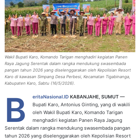
n
e
m
a
i
l
Wakil Bupati Karo, Komando Tarigan menghadiri kegiatan Panen
Raya Jagung Serentak dalam rangka mendukung swasembada
pangan tahun 2026 yang diselenggarakan oleh Kepolisian Resort
Karo di kawasan Simpang Desa Perbesi, Kecamatan Tigabinanga,
Kabupaten Karo, Sabtu (16/5/2026).
B
eritaNasional.ID
KABANJAHE, SUMUT —
Bupati Karo, Antonius Ginting, yang di wakili
oleh Wakil Bupati Karo, Komando Tarigan
menghadiri kegiatan Panen Raya Jagung
Serentak dalam rangka mendukung swasembada pangan
tahun 2026 yang diselenggarakan oleh Kepolisian Resort