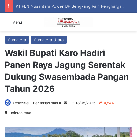
PT PLN Nusantara Power UP Sengkang Raih Penghargaan ISRA Award 2026, Perkuat Komitmen terhadap Keberlanjutan dan Pemberdayaan Masyarakat
Menu
Sumatera
Sumatera Utara
Wakil Bupati Karo Hadiri
Panen Raya Jagung Serentak
Dukung Swasembada Pangan
Tahun 2026
Yehezkiel - BeritaNasional.ID
S
18/05/2026
4,544
e
1 minute read
n
d
a