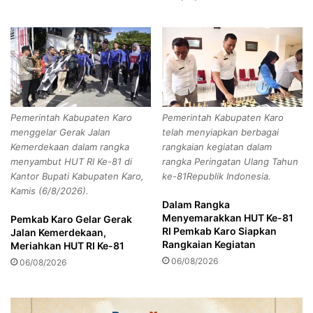
i
O
n
p
e
t
r
i
g
m
i
a
k
l
a
i
Pemerintah Kabupaten Karo
Pemerintah Kabupaten Karo
n
s
menggelar Gerak Jalan
telah menyiapkan berbagai
P
a
Kemerdekaan dalam rangka
rangkaian kegiatan dalam
e
s
menyambut HUT RI Ke-81 di
rangka Peringatan Ulang Tahun
n
i
Kantor Bupati Kabupaten Karo,
ke-81Republik Indonesia.
g
A
Kamis (6/8/2026).
e
s
Dalam Rangka
l
e
Menyemarakkan HUT Ke-81
Pemkab Karo Gelar Gerak
o
t
RI Pemkab Karo Siapkan
Jalan Kemerdekaan,
l
D
Rangkaian Kegiatan
Meriahkan HUT RI Ke-81
a
a
06/08/2026
06/08/2026
a
e
n
r
W
a
e
h