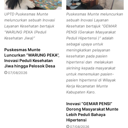
m
m
i
p
UPTD Puskesmas Munte
Puskesmas Munte meluncurkan
n
i
meluncurkan sebuah Inovasi
sebuah Inovasi Layanan
f
n
Layanan Kesehatan bertajuk
Kesehatan bertajuk “GEMAR
o
A
“WARUNG PEKA (Peduli
PENSI (Gerakan Masyarakat
S
p
Kesehatan Jiwa)”
Peduli Hipertensi )” adalah
u
e
sebagai upaya untuk
l
l
Puskesmas Munte
meningkatkan pelayanan
b
P
Luncurkan “WARUNG PEKA”,
kesehatan pada pasien
a
a
Inovasi Peduli Kesehatan
hipertensi dan melakukan
r
g
Jiwa hingga Pelosok Desa
skrining kepada masyarakat
d
i
07/08/2026
untuk menemukan pasien-
a
,
pasien hipertensi di Wilayak
n
T
Kerja Kecamatan Munte
M
e
Kabupaten Karo.
a
k
m
a
Inovasi “GEMAR PENSI”
u
n
Dorong Masyarakat Munte
j
k
Lebih Peduli Bahaya
u
a
Hipertensi
S
n
07/08/2026