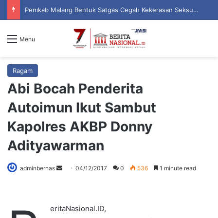
Indonesia Berdaulat, Adil, dan Makmur, Dr. Mardjani Aliyah Ingatkan Kemiskinan Desa Belum Tuntas
Menu
Ragam
Abi Bocah Penderita
Autoimun Ikut Sambut
Kapolres AKBP Donny
Adityawarman
adminbernas
S
04/12/2017
0
536
1 minute read
e
n
d
eritaNasional.ID,
a