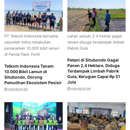
a
g
t
a
p
n
a
K
s
e
S
t
PT Telkom Indonesia bersama
Lahan seluan 2.4 hektar gagal
I
u
sejumlah mitra melakukan
tanam disuga terdampak limbah
M
a
penanaman 10.000 bibit lamun
Pabrik.Gula
M
D
di Pantai Pasir Putih
o
P
Petani di Situbondo Gagal
l
R
Panen 2,4 Hektare, Diduga
Telkom Indonesia Tanam
o
D
Terdampak Limbah Pabrik
10.000 Bibit Lamun di
r
,
Gula, Kerugian Capai Rp 51
Situbondo, Dorong
S
K
Juta
Pemulihan Ekosistem Pesisir
a
a
06/08/2026
06/08/2026
m
p
p
o
a
l
i
r
J
e
a
s
m
B