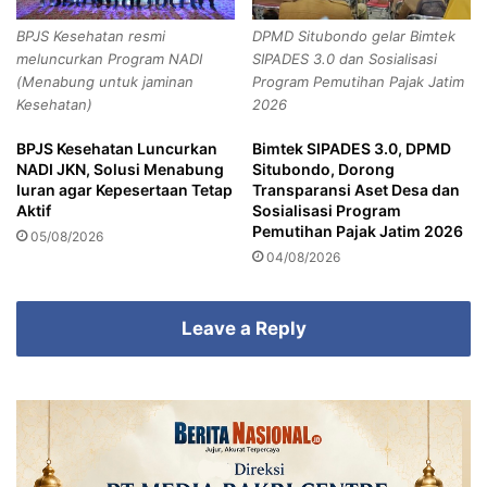
0
a
BPJS Kesehatan resmi
DPMD Situbondo gelar Bimtek
9
n
meluncurkan Program NADI
SIPADES 3.0 dan Sosialisasi
.
y
(Menabung untuk jaminan
Program Pemutihan Pajak Jatim
3
u
Kesehatan)
2026
0
w
W
a
BPJS Kesehatan Luncurkan
Bimtek SIPADES 3.0, DPMD
I
n
NADI JKN, Solusi Menabung
Situbondo, Dorong
B
g
Iuran agar Kepesertaan Tetap
Transparansi Aset Desa dan
i
Aktif
Sosialisasi Program
S
Pemutihan Pajak Jatim 2026
05/08/2026
i
04/08/2026
a
p
J
Leave a Reply
a
g
a
K
o
n
d