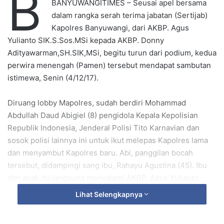
B
BANYUWANGITIMES – Seusai apel bersama
n
dalam rangka serah terima jabatan (Sertijab)
e
Kapolres Banyuwangi, dari AKBP. Agus
m
Yulianto SIK.S.Sos.MSi kepada AKBP. Donny
a
Adityawarman,SH.SIK,MSi, begitu turun dari podium, kedua
i
perwira menengah (Pamen) tersebut mendapat sambutan
l
istimewa, Senin (4/12/17).
Diruang lobby Mapolres, sudah berdiri Mohammad
Abdullah Daud Abigiel (8) pengidola Kepala Kepolisian
Republik Indonesia, Jenderal Polisi Tito Karnavian dan
sosok polisi lainnya ini untuk ikut melepas Kapolres lama
dan menyambut Kapolres baru. Abi, panggilan bocah
tersebut, didampingi sang ibu, Rahayu Agustina (45). Ibu
dan anak itu langsung menyalami AKBP. Agus Yulianto
sekaligus menyampaikan bingkisan sebagai tanda mata
Lihat Selengkapnya
perpisahan.