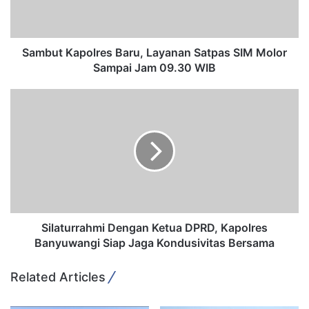
Kapolres AKBP. Donny Adityawarman di lobby Mapolres
K
a
Banyuwangi
p
o
Sambut Kapolres Baru, Layanan Satpas SIM Molor
l
Sampai Jam 09.30 WIB
r
e
S
s
i
B
l
a
a
r
t
Copy URL
u
u
,
r
L
r
a
a
y
h
Silaturrahmi Dengan Ketua DPRD, Kapolres
a
m
Banyuwangi Siap Jaga Kondusivitas Bersama
n
i
a
D
Related Articles
n
e
S
n