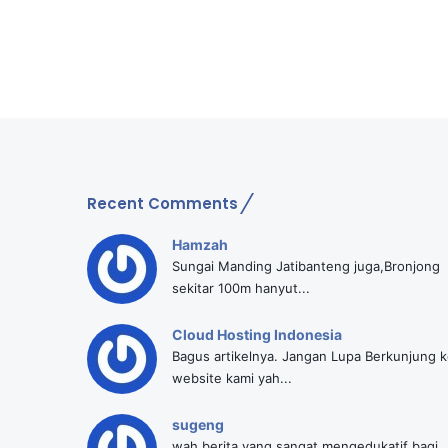
u
b
l
i
k
S
o
a
l
Recent Comments
D
o
k
Hamzah
u
Sungai Manding Jatibanteng juga,Bronjong
m
sekitar 100m hanyut...
e
n
Cloud Hosting Indonesia
A
Bagus artikelnya. Jangan Lupa Berkunjung 
M
website kami yah...
D
A
sugeng
L
wah berita yang sangat mengedukatif bagi