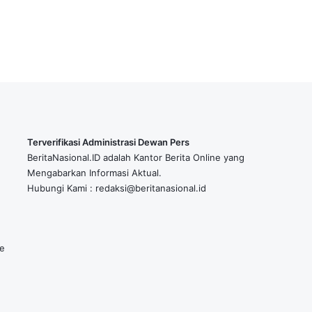
n
y
a
d
i
J
e
m
b
e
Terverifikasi Administrasi Dewan Pers
r
BeritaNasional.ID adalah Kantor Berita Online yang
Mengabarkan Informasi Aktual.
Hubungi Kami : redaksi@beritanasional.id
ke