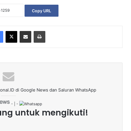
Copy URL
Facebook
X
Share via Email
Print
onal.ID di Google News dan Saluran WhatsApp
- | -
ang untuk mengikuti!