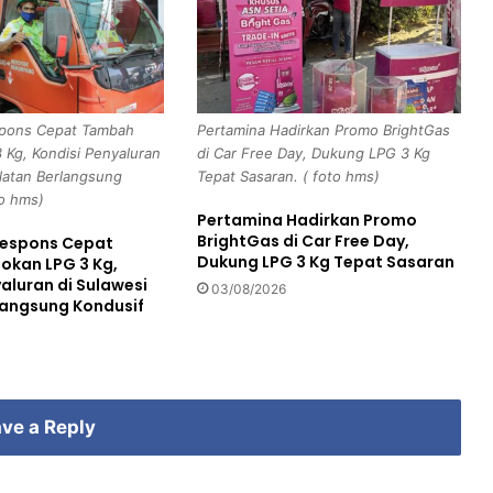
e
r
o
r
i
spons Cepat Tambah
Pertamina Hadirkan Promo BrightGas
s
 Kg, Kondisi Penyaluran
di Car Free Day, Dukung LPG 3 Kg
m
elatan Berlangsung
Tepat Sasaran. ( foto hms)
e
to hms)
d
Pertamina Hadirkan Promo
a
BrightGas di Car Free Day,
Respons Cepat
n
Dukung LPG 3 Kg Tepat Sasaran
kan LPG 3 Kg,
P
aluran di Sulawesi
03/08/2026
e
langsung Kondusif
n
c
e
g
a
ve a Reply
h
a
n