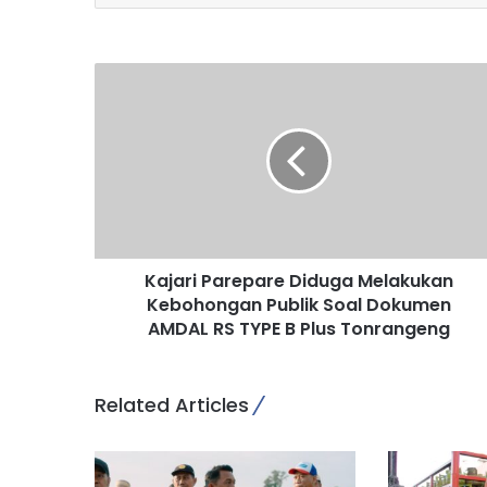
K
a
j
a
r
i
P
a
r
Kajari Parepare Diduga Melakukan
e
Kebohongan Publik Soal Dokumen
p
a
AMDAL RS TYPE B Plus Tonrangeng
r
e
D
Related Articles
i
d
u
g