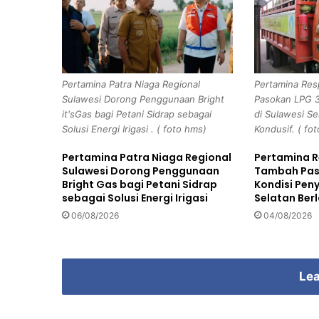
a
M
e
l
a
Pertamina Patra Niaga Regional
Pertamina Re
k
Sulawesi Dorong Penggunaan Bright
Pasokan LPG 3
u
it'sGas bagi Petani Sidrap sebagai
di Sulawesi S
k
Solusi Energi Irigasi . ( foto hms)
Kondusif. ( fo
a
n
Pertamina Patra Niaga Regional
Pertamina 
K
Sulawesi Dorong Penggunaan
Tambah Paso
e
Bright Gas bagi Petani Sidrap
Kondisi Peny
b
sebagai Solusi Energi Irigasi
Selatan Ber
o
06/08/2026
04/08/2026
h
o
n
g
Lea
a
n
P