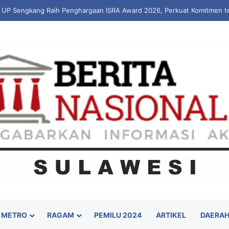
 UP Sengkang Raih Penghargaan ISRA Award 2026, Perkuat Komitmen t
METRO
RAGAM
PEMILU 2024
ARTIKEL
DAERA