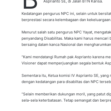
Asprianto SE, di Jalan BTN Karisa.
i
l
Kedatangan pengurus NPC ini, selain untuk bersila
berprestasi secara kelembagaan dan kekeluargaan
Menurut salah satu pengurus NPC Yayat, mengatak
penyandang Disabilitas. Maka kami harus mencari
bersaing dalam kanca Nasional dan mengharumka
“Kami mendatangi Rumah pak Asprianto karena men
Visioner dapat memperjuangkan segala bentuk Aspi
Sementara itu, Ketua komisi IV Asprianto SE, yan
dengan kedatangan para disabiltas dan NPC terseb
“Selain memberikan dukungan moril, yang patut dip
sela-sela keterbatasan. Tetap semangat dan berpres