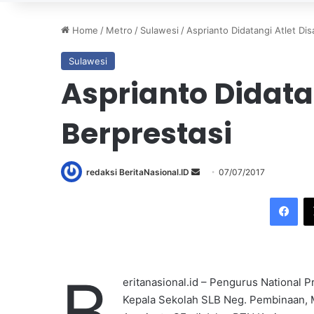
Home
/
Metro
/
Sulawesi
/
Asprianto Didatangi Atlet Disa
Sulawesi
Asprianto Didatan
Berprestasi
redaksi BeritaNasional.ID
S
07/07/2017
e
Facebook
n
d
a
n
B
e
eritanasional.id – Pengurus National
m
Kepala Sekolah SLB Neg. Pembinaan, 
a