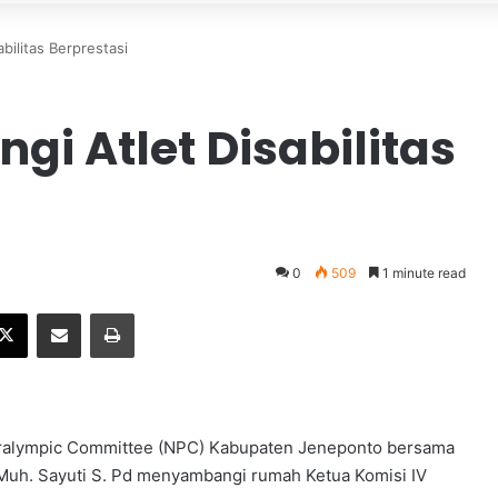
bilitas Berprestasi
gi Atlet Disabilitas
0
509
1 minute read
X
Share via Email
Print
 Pralympic Committee (NPC) Kabupaten Jeneponto bersama
Muh. Sayuti S. Pd menyambangi rumah Ketua Komisi IV