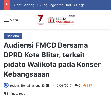
Bupati Malang Dukung Pagelaran Ludruk :Tegaskan Pentingnya Budaya Lokal
Menu
Nasional
Audiensi FMCD Bersama
DPRD Kota Blitar, terkait
pidato Walikota pada Konser
Kebangsaaan
redaksi BeritaNasional.ID
S
13/06/2017
0
587
e
1 minute read
n
d
a