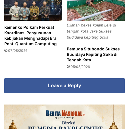
n
L
h
d
u
a
b
m
Dilahan bekas kolam Lele di
Kemenko Polkam Perkuat
p
tengah kota Jaka Sukses
Koordinasi Penyusunan
i
budidaya kepiting Soka
Kebijakan Menghadapi Era
n
Post-Quantum Computing
g
Pemuda Situbondo Sukses
07/08/2026
i
Budidaya Kepiting Soka di
P
Tengah Kota
e
05/08/2026
t
a
n
Leave a Reply
i
Y
a
n
g
m
e