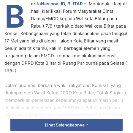
B
eritaNasional.ID, BLITAR
– Menindak – lanjuti
n
hasil klarifikasi Forum Masyarakat Cinta
e
Damai/FMCD kepada Walikota Blitar pada
m
Rabu ( 7/6 ) terkait pidato Walikota Blitar pada
a
Konser Kebangsaaan yang telah dilaksanakan pada tanggal
i
17 Mei yang lalu di aloon – aloon Kota Blitar yang masih
l
belum ada titik temu, kali ini berbagai elemen yang
tergabung dalam FMCD kembali melakukan audiensi
dengan DPRD Kota Blitar di Ruang Paripurna pada Selasa (
13/6 ).
Dalam audiensi bersama wakil rakyat dari Komisi I yang
dipimpin oleh Wakil Ketua DPRD Kota Blitar, Totok Sugiarto
memberikan penjelasan sebelumnya apakah masih perlu
dilakukan audiensi dengan DPRD Kota Blitar, dan dalam
penjelasan awal pertemuan menyampaikan ” DPRD Kota
Blitar tidak pada kapasitas menghadirkan unsur – unsur
Lihat Selengkapnya
terkait karena pada tata – tertib dewan hanya punya