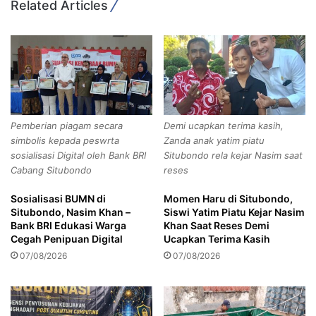
Related Articles
a
0
,
8
B
2
u
4
p
/
a
Copy URL
1
t
4
i
P
Pemberian piagam secara
Demi ucapkan terima kasih,
M
a
simbolis kepada peswrta
Zanda anak yatim piatu
e
n
sosialisasi Digital oleh Bank BRI
Situbondo rela kejar Nasim saat
s
t
Cabang Situbondo
reses
u
i
j
b
Sosialisasi BUMN di
Momen Haru di Situbondo,
i
e
Situbondo, Nasim Khan –
Siswi Yatim Piatu Kejar Nasim
T
r
Bank BRI Edukasi Warga
Khan Saat Reses Demi
e
s
Cegah Penipuan Digital
Ucapkan Terima Kasih
m
a
07/08/2026
07/08/2026
u
m
i
a
M
P
e
P