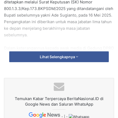
ditetapkan melalui Surat Keputusan (SK) Nomor
800.1.3.3/Kep.173.BKPSDM/2025 yang ditandatangani oleh
Bupati sebelumnya yakni Ade Sugianto, pada 16 Mei 2025.
Pengangkatan ini diberikan untuk masa jabatan lima tahun
ke depan menjelang berakhirnya masa jabatan
sebelumnya.
Dalam keterangannya kepada awak media di Gedung DPRD
Kabupaten Tasikmalaya, Bupati Cecep menyampaikan,
Lihat Selengkapnya
“Saya belum bisa memberikan tanggapan pasti karena
belum mempelajari dokumen evaluasi dan SK
pengangkatan kembali Sekda. Saya baru dilantik kemarin,
jadi butuh waktu untuk menelaahnya secara menyeluruh,”
ucapnya seperti yang dilansir dari sejumlah portal media,
Rabu, (11/6/2025).
Temukan Kabar Terpercaya BeritaNasional.ID di
Google News dan Saluran WhatsApp
Ungkapan yang mencerminkan kehati-hatian beliau dalam
menangani setiap keputusan strategis di lingkungan
- | -