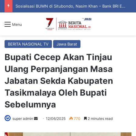
Sosialisasi BUMN di Situbondo, Nasim Khan – Bank BRI Edukasi Warga Cegah Penipuan Digital
Menu
BERITA NASIONAL TV
Jawa Barat
Bupati Cecep Akan Tinjau
Ulang Perpanjangan Masa
Jabatan Sekda Kabupaten
Tasikmalaya Oleh Bupati
Sebelumnya
super admin
S
12/06/2025
770
2 minutes read
e
n