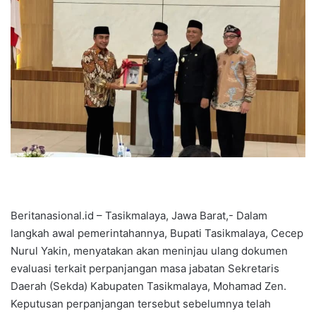
d
a
n
e
m
a
i
l
Beritanasional.id – Tasikmalaya, Jawa Barat,- Dalam
langkah awal pemerintahannya, Bupati Tasikmalaya, Cecep
Nurul Yakin, menyatakan akan meninjau ulang dokumen
evaluasi terkait perpanjangan masa jabatan Sekretaris
Daerah (Sekda) Kabupaten Tasikmalaya, Mohamad Zen.
Keputusan perpanjangan tersebut sebelumnya telah