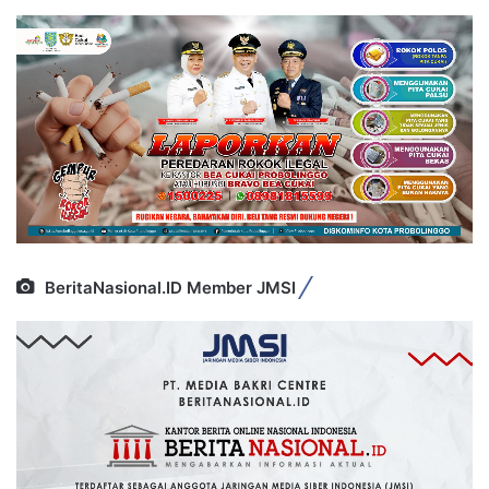
BeritaNasional.ID Member JMSI