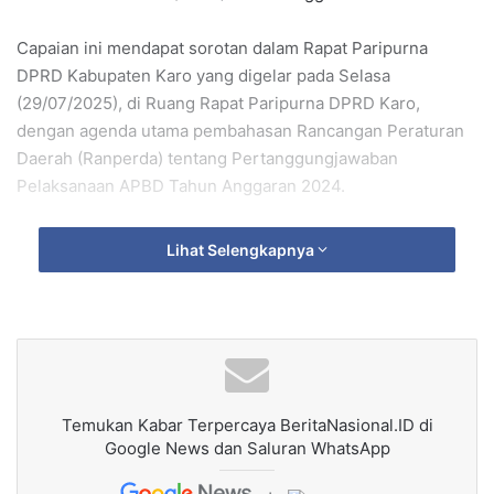
Capaian ini mendapat sorotan dalam Rapat Paripurna
DPRD Kabupaten Karo yang digelar pada Selasa
(29/07/2025), di Ruang Rapat Paripurna DPRD Karo,
dengan agenda utama pembahasan Rancangan Peraturan
Daerah (Ranperda) tentang Pertanggungjawaban
Pelaksanaan APBD Tahun Anggaran 2024.
Dalam sambutannya, Bupati Karo, Antonius Ginting,
Lihat Selengkapnya
menyampaikan apresiasi tinggi kepada seluruh jajaran
DPRD Kabupaten Karo. Ia menekankan bahwa keberhasilan
mempertahankan opini WTP tidak terlepas dari sinergi dan
kolaborasi yang kuat antara eksekutif dan legislatif.
“Kami sangat mengapresiasi peran serta DPRD Kabupaten
Temukan Kabar Terpercaya BeritaNasional.ID di
Karo yang secara konsisten memberikan dukungan,
Google News dan Saluran WhatsApp
pengawasan, dan masukan konstruktif dalam pengelolaan
keuangan daerah. Ini adalah bukti nyata bahwa tata kelola