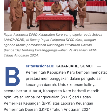
m
a
i
l
Rapat Paripurna DPRD Kabupaten Karo yang digelar pada Selasa
(29/07/2025), di Ruang Rapat Paripurna DPRD Karo, dengan
agenda utama pembahasan Rancangan Peraturan Daerah
(Ranperda) tentang Pertanggungjawaban Pelaksanaan APBD
Tahun Anggaran 2024.
B
eritaNasional.ID
KABANJAHE, SUMUT —
Pemerintah Kabupaten Karo kembali mencatat
prestasi membanggakan dalam pengelolaan
keuangan daerah. Untuk keenam kalinya
secara berturut-turut, Kabupaten Karo berhasil meraih
opini Wajar Tanpa Pengecualian (WTP) dari Badan
Pemeriksa Keuangan (BPK) atas Laporan Keuangan
Pemerintah Daerah (LKPD) Tahun Anggaran 2024.