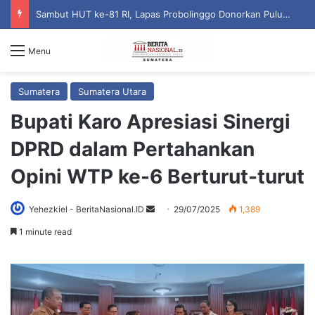
Sambut HUT ke-81 RI, Lapas Probolinggo Donorkan Puluhan Kantong Darah untuk Masyarakat
Menu
Sumatera
Sumatera Utara
Bupati Karo Apresiasi Sinergi
DPRD dalam Pertahankan
Opini WTP ke-6 Berturut-turut
Yehezkiel - BeritaNasional.ID
S
29/07/2025
1,389
e
1 minute read
n
d
a
n
e