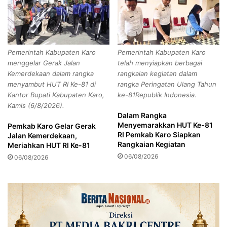
o
K
r
e
o
s
n
e
t
h
Pemerintah Kabupaten Karo
Pemerintah Kabupaten Karo
a
a
menggelar Gerak Jalan
telah menyiapkan berbagai
l
t
Kemerdekaan dalam rangka
rangkaian kegiatan dalam
o
a
menyambut HUT RI Ke-81 di
rangka Peringatan Ulang Tahun
F
n
Kantor Bupati Kabupaten Karo,
ke-81Republik Indonesia.
u
M
Kamis (6/8/2026).
n
a
Dalam Rangka
R
n
Menyemarakkan HUT Ke-81
Pemkab Karo Gelar Gerak
u
d
RI Pemkab Karo Siapkan
Jalan Kemerdekaan,
n
i
Rangkaian Kegiatan
Meriahkan HUT RI Ke-81
2
r
06/08/2026
06/08/2026
0
i
2
,
5
C
a
m
a
t