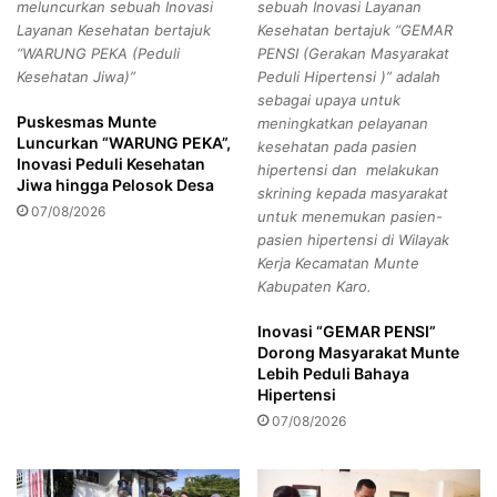
meluncurkan sebuah Inovasi
sebuah Inovasi Layanan
a
e
Layanan Kesehatan bertajuk
Kesehatan bertajuk “GEMAR
U
r
“WARUNG PEKA (Peduli
PENSI (Gerakan Masyarakat
n
c
Kesehatan Jiwa)”
Peduli Hipertensi )” adalah
g
e
sebagai upaya untuk
k
p
Puskesmas Munte
meningkatkan pelayanan
a
a
Luncurkan “WARUNG PEKA”,
kesehatan pada pasien
p
t
Inovasi Peduli Kesehatan
hipertensi dan melakukan
I
a
Jiwa hingga Pelosok Desa
skrining kepada masyarakat
s
n
07/08/2026
untuk menemukan pasien-
i
A
pasien hipertensi di Wilayak
M
k
Kerja Kecamatan Munte
y
t
Kabupaten Karo.
s
i
t
v
Inovasi “GEMAR PENSI”
e
a
Dorong Masyarakat Munte
r
s
Lebih Peduli Bahaya
y
i
Hipertensi
B
B
07/08/2026
o
P
x
J
G
S