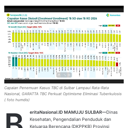
d
a
n
e
m
a
i
l
Capaian Penemuan Kasus TBC di Sulbar Lampaui Rata-Rata
Nasional, GARATTA TBC Perkuat Optimisme Eliminasi Tuberkulosis
( foto humdis)
B
eritaNasional.ID MAMUJU SULBAR—
Dinas
Kesehatan, Pengendalian Penduduk dan
Keluarga Berencana (DKPPKB) Provinsi