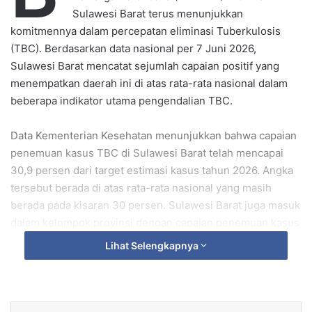
Sulawesi Barat terus menunjukkan
komitmennya dalam percepatan eliminasi Tuberkulosis
(TBC). Berdasarkan data nasional per 7 Juni 2026,
Sulawesi Barat mencatat sejumlah capaian positif yang
menempatkan daerah ini di atas rata-rata nasional dalam
beberapa indikator utama pengendalian TBC.
‎Data Kementerian Kesehatan menunjukkan bahwa capaian
penemuan kasus TBC di Sulawesi Barat telah mencapai
30,9 persen dari target estimasi kasus tahun 2026. Angka
tersebut berada di atas rata-rata nasional yang masih
berada pada kisaran 30 persen. Sulawesi Barat juga masuk
dalam kelompok provinsi dengan capaian penemuan kasus
terbaik secara nasional.
Lihat Selengkapnya
‎Tidak hanya pada aspek penemuan kasus, Sulawesi Barat
juga mencatat prestasi membanggakan pada indikator
Treatment Enrollment Tuberkulosis Sensitif Obat (TB SO).