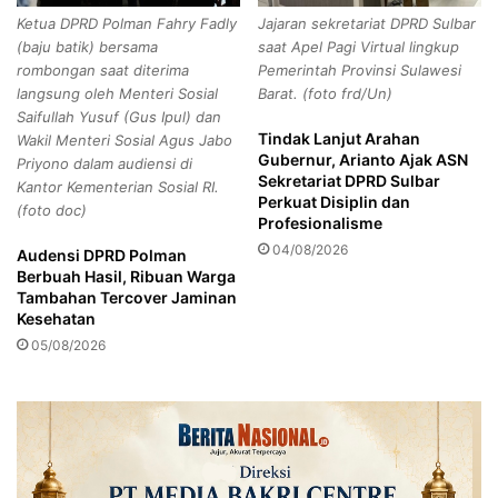
b
O
Ketua DPRD Polman Fahry Fadly
Jajaran sekretariat DPRD Sulbar
a
p
(baju batik) bersama
saat Apel Pagi Virtual lingkup
r
t
rombongan saat diterima
Pemerintah Provinsi Sulawesi
u
i
Copy URL
langsung oleh Menteri Sosial
Barat. (foto frd/Un)
n
m
Saifullah Yusuf (Gus Ipul) dan
t
a
Tindak Lanjut Arahan
Wakil Menteri Sosial Agus Jabo
u
l
Gubernur, Arianto Ajak ASN
Priyono dalam audiensi di
k
i
Sekretariat DPRD Sulbar
Kantor Kementerian Sosial RI.
P
s
Perkuat Disiplin dan
(foto doc)
e
a
Profesionalisme
r
s
04/08/2026
Audensi DPRD Polman
c
i
Berbuah Hasil, Ribuan Warga
e
F
Tambahan Tercover Jaminan
p
u
Kesehatan
a
n
05/08/2026
t
g
a
s
n
i
P
B
e
a
n
m
a
u