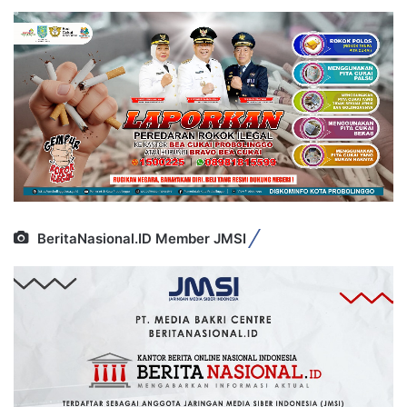
BeritaNasional.ID Member JMSI