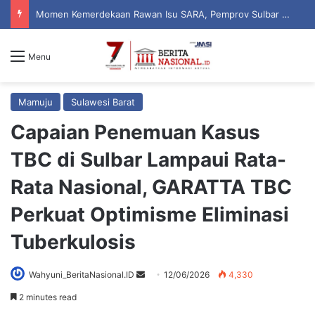
Momen Kemerdekaan Rawan Isu SARA, Pemprov Sulbar Perkuat Literasi Digital Warga
Menu
Mamuju
Sulawesi Barat
Capaian Penemuan Kasus
TBC di Sulbar Lampaui Rata-
Rata Nasional, GARATTA TBC
Perkuat Optimisme Eliminasi
Tuberkulosis
Wahyuni_BeritaNasional.ID
S
12/06/2026
4,330
e
2 minutes read
n