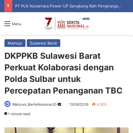
PT PLN Nusantara Power UP Sengkang Raih Penghargaan ISRA Award 2026, Perkuat Komitmen terhadap Keberlanjutan dan Pemberdayaan Masyarakat
Menu
Mamuju
Sulawesi Barat
DKPPKB Sulawesi Barat
Perkuat Kolaborasi dengan
Polda Sulbar untuk
Percepatan Penanganan TBC
Wahyuni_BeritaNasional.ID
S
12/06/2026
4,305
e
1 minute read
n
d
a