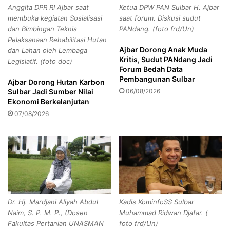
Melalui penguatan sinergi antara sektor kesehatan dan
Anggita DPR RI Ajbar saat
Ketua DPW PAN Sulbar H. Ajbar
u
C
kepolisian, Pemerintah Provinsi Sulawesi Barat optimistis
membuka kegiatan Sosialisasi
saat forum. Diskusi sudut
r
d
dapat mempercepat penemuan kasus, meningkatkan
dan Bimbingan Teknis
PANdang. (foto frd/Un)
a
i
Pelaksanaan Rehabilitasi Hutan
keberhasilan pengobatan, dan menurunkan angka
n
S
Ajbar Dorong Anak Muda
dan Lahan oleh Lembaga
penularan TBC demi mewujudkan masyarakat Sulawesi
A
u
Kritis, Sudut PANdang Jadi
Legislatif. (foto doc)
i
l
Barat yang Maju dan Sejahtera. (frd/Un)
Forum Bedah Data
r
b
Pembangunan Sulbar
Ajbar Dorong Hutan Karbon
d
a
Sulbar Jadi Sumber Nilai
06/08/2026
i
r
Ekonomi Berkelanjutan
M
L
07/08/2026
a
a
d
m
a
p
t
a
t
u
Copy URL
e
i
D
R
i
a
Dr. Hj. Mardjani Aliyah Abdul
Kadis KominfoSS Sulbar
b
t
Naim, S. P. M. P., (Dosen
Muhammad Ridwan Djafar. (
e
a
Fakultas Pertanian UNASMAN
foto frd/Un)
r
-