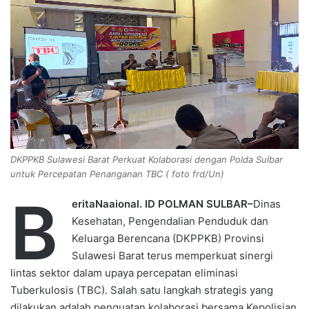
n
e
m
a
i
l
DKPPKB Sulawesi Barat Perkuat Kolaborasi dengan Polda Sulbar
untuk Percepatan Penanganan TBC ( foto frd/Un)
B
eritaNaaional. ID POLMAN SULBAR–
Dinas
Kesehatan, Pengendalian Penduduk dan
Keluarga Berencana (DKPPKB) Provinsi
Sulawesi Barat terus memperkuat sinergi
lintas sektor dalam upaya percepatan eliminasi
Tuberkulosis (TBC). Salah satu langkah strategis yang
dilakukan adalah penguatan kolaborasi bersama Kepolisian