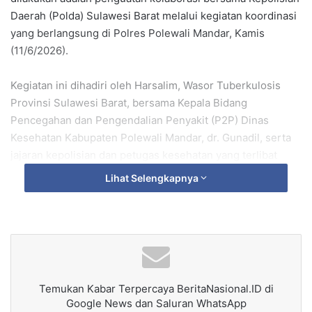
Daerah (Polda) Sulawesi Barat melalui kegiatan koordinasi
yang berlangsung di Polres Polewali Mandar, Kamis
(11/6/2026).
Kegiatan ini dihadiri oleh Harsalim, Wasor Tuberkulosis
Provinsi Sulawesi Barat, bersama Kepala Bidang
Pencegahan dan Pengendalian Penyakit (P2P) Dinas
Kesehatan Kabupaten Polewali Mandar, dr. Gunadil, serta
jajaran kepolisian dan petugas kesehatan yang terlibat
dalam program penanggulangan TBC.
Lihat Selengkapnya
Pertemuan tersebut membahas strategi penguatan peran
kepolisian, khususnya Bhabinkamtibmas, dalam
mendukung upaya penemuan kasus TBC, investigasi
kontak erat, edukasi masyarakat, pengurangan stigma,
serta pendampingan pasien agar menjalani pengobatan
Temukan Kabar Terpercaya BeritaNasional.ID di
hingga tuntas.
Google News dan Saluran WhatsApp