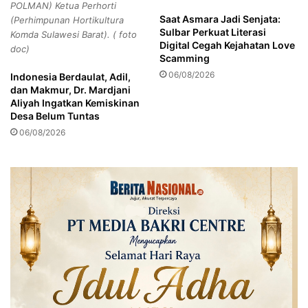
POLMAN) Ketua Perhorti
s
R
Saat Asmara Jadi Senjata:
(Perhimpunan Hortikultura
i
a
Sulbar Perkuat Literasi
Komda Sulawesi Barat). ( foto
h
t
Digital Cegah Kejahatan Love
doc)
k
a
Scamming
a
N
06/08/2026
Indonesia Berdaulat, Adil,
n
a
dan Makmur, Dr. Mardjani
s
Aliyah Ingatkan Kemiskinan
i
Desa Belum Tuntas
o
06/08/2026
n
a
l
,
G
A
R
A
T
T
A
T