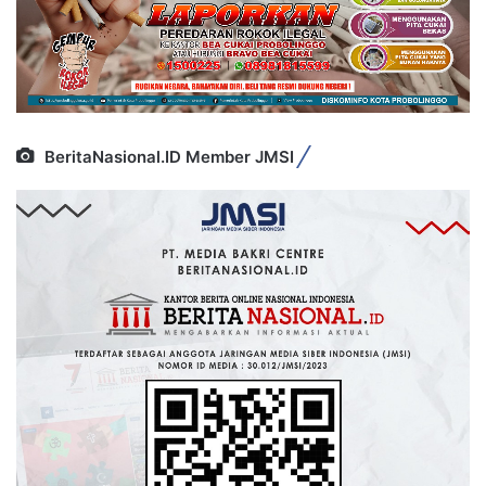
BeritaNasional.ID Member JMSI