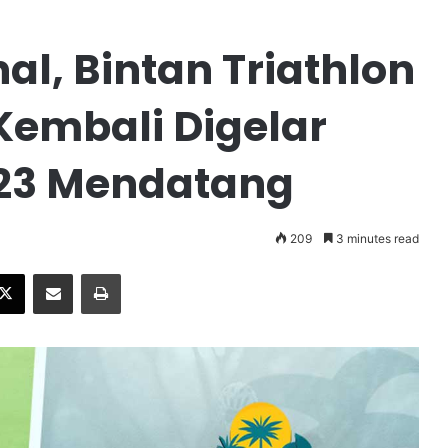
al, Bintan Triathlon
Kembali Digelar
023 Mendatang
209
3 minutes read
X
Share via Email
Print