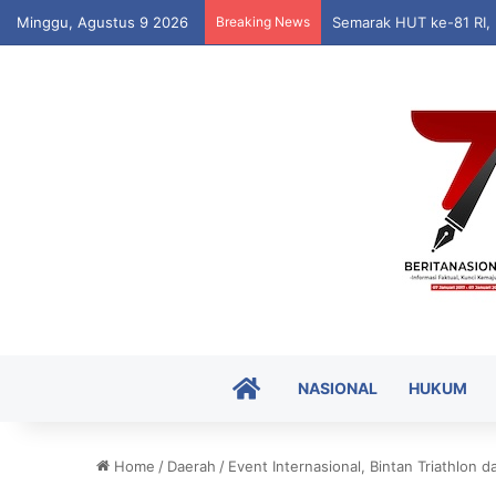
Minggu, Agustus 9 2026
Breaking News
Semarak HUT ke-81 RI,
HOME
NASIONAL
HUKUM
Home
/
Daerah
/
Event Internasional, Bintan Triathlon