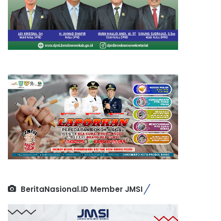
BeritaNasional.ID Member JMSI