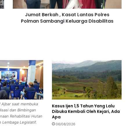
r
k
Jumat Berkah , Kasat Lantas Polres
a
Polman Sambangi Keluarga Disabilitas
h
,
K
a
s
a
t
L
a
n
t
a
s
P
I Ajbar saat membuka
Kasus Ijen 1,5 Tahun Yang Lalu
o
lisasi dan Bimbingan
Dibuka Kembali Oleh Kejari, Ada
l
naan Rehabilitasi Hutan
Apa
r
 Lembaga Legislatif.
e
06/08/2026