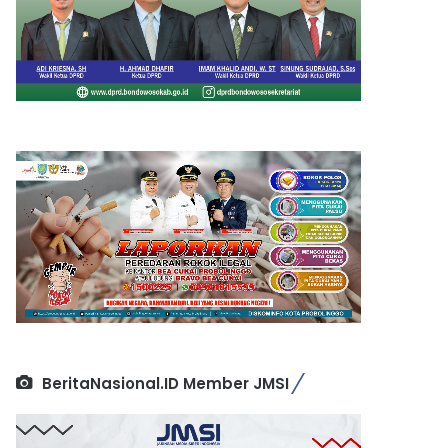
BeritaNasional.ID Member JMSI