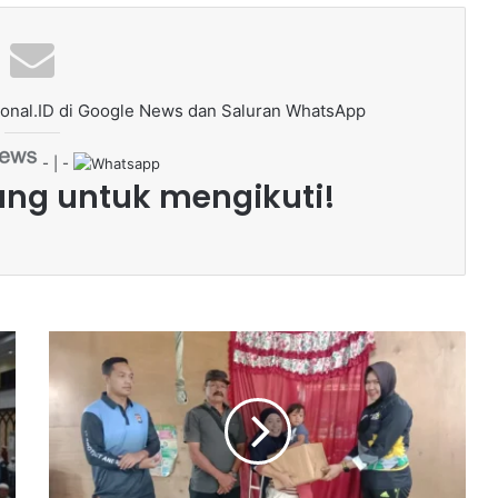
onal.ID di Google News dan Saluran WhatsApp
- | -
ang untuk mengikuti!
J
u
m
a
t
B
e