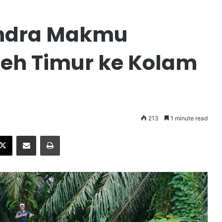
Indra Makmu
eh Timur ke Kolam
213
1 minute read
X
Share via Email
Print