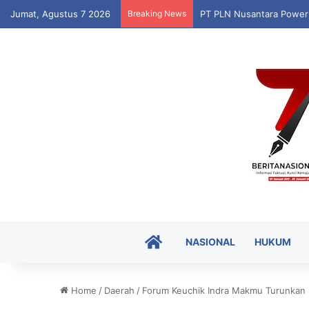
Jumat, Agustus 7 2026
Breaking News
Puskesmas Munte Luncur
HOME
NASIONAL
HUKUM
Home
/
Daerah
/
Forum Keuchik Indra Makmu Turunkan 