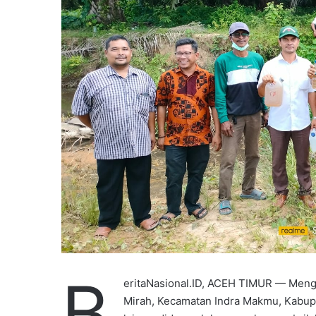
i
l
B
eritaNasional.ID, ACEH TIMUR — Mengg
Mirah, Kecamatan Indra Makmu, Kabup