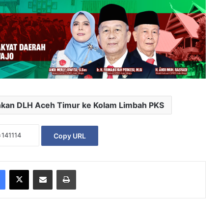
nkan DLH Aceh Timur ke Kolam Limbah PKS
Copy URL
Facebook
X
Share via Email
Print