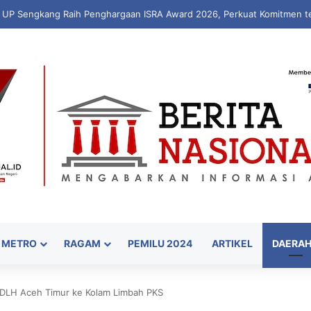
kan “WARUNG PEKA”, Inovasi Peduli Kesehatan Jiwa hingga Pelosok De
METRO
RAGAM
PEMILU 2024
ARTIKEL
DAERA
DLH Aceh Timur ke Kolam Limbah PKS