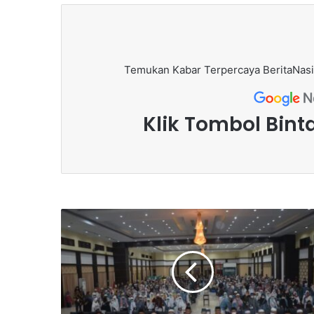
Temukan Kabar Terpercaya BeritaNasi
Klik Tombol Bint
K
a
K
a
n
w
i