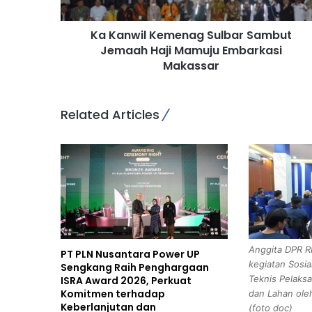
l
K
Ka Kanwil Kemenag Sulbar Sambut
e
Jemaah Haji Mamuju Embarkasi
m
e
Makassar
n
a
g
Related Articles
S
u
l
b
a
r
S
a
m
Anggita DPR R
PT PLN Nusantara Power UP
b
kegiatan Sosia
Sengkang Raih Penghargaan
u
Teknis Pelaksa
ISRA Award 2026, Perkuat
t
Komitmen terhadap
dan Lahan oleh
J
Keberlanjutan dan
(foto doc)