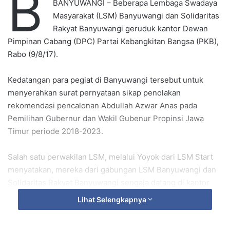
B
BANYUWANGI – Beberapa Lembaga Swadaya
n
Masyarakat (LSM) Banyuwangi dan Solidaritas
e
Rakyat Banyuwangi geruduk kantor Dewan
m
Pimpinan Cabang (DPC) Partai Kebangkitan Bangsa (PKB),
a
Rabo (9/8/17).
i
l
Kedatangan para pegiat di Banyuwangi tersebut untuk
menyerahkan surat pernyataan sikap penolakan
rekomendasi pencalonan Abdullah Azwar Anas pada
Pemilihan Gubernur dan Wakil Gubenur Propinsi Jawa
Timur periode 2018-2023.
Salah satu perwakilan LSM, melalui Yoyok dari LSM Start
menyatakan, mereka dari gabungan LSM Banyuwangi dan
Solidaritas Rakyat Banyuwangi sengaja datang di kantor
DPC PKB untuk menindak lanjuti penyerahan surat
Lihat Selengkapnya
pernyataan sikap penolakan rekomendasi pencalonan
Abdullah Azwar Anas pada Pilgub dan Pilcawagub Jatim.