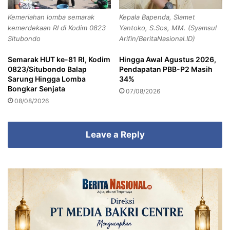
h
f
Kemeriahan lomba semarak
Kepala Bapenda, Slamet
Caption : Gandoli. Gabungan LSM Banyuwangi tolak
T
kemerdekaan RI di Kodim 0823
Yantoko, S.Sos, MM. (Syamsul
rekomendasi pencalonan Abdullah Azwar Anas sebagai
e
Situbondo
Arifin/BeritaNasional.ID)
r
Cagub dan Cawagub Jatim 2018-2023
h
Semarak HUT ke-81 RI, Kodim
Hingga Awal Agustus 2026,
a
0823/Situbondo Balap
Pendapatan PBB-P2 Masih
d
Sarung Hingga Lomba
34%
a
Bongkar Senjata
07/08/2026
p
08/08/2026
E
k
o
Leave a Reply
Politik dan Pemerintahan
n
o
m
Copy URL
i
W
a
r
g
a