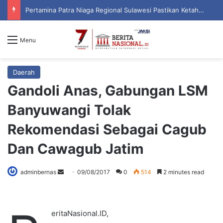
Pertamina Patra Niaga Regional Sulawesi Pastikan Ketahanan Stok BBM dan LPG 3 Kg di Bone
Menu
Daerah
Gandoli Anas, Gabungan LSM
Banyuwangi Tolak
Rekomendasi Sebagai Cagub
Dan Cawagub Jatim
adminbernas
S
09/08/2017
0
514
2 minutes read
e
n
d
eritaNasional.ID,
a