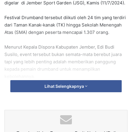
digelar di Jember Sport Garden (JSG), Kamis (11/7/2024).
Festival Drumband tersebut diikuti oleh 24 tim yang terdiri
dari Taman Kanak-kanak (TK) hingga Sekolah Menengah
Atas (SMA) dengan peserta mencapai 1.307 orang.
Menurut Kepala Dispora Kabupaten Jember, Edi Budi
Susilo, event tersebut bukan semata-mata berebut juara
tapi yang lebih penting adalah memberikan panggung
kepada pemain drumband untuk menampilkan
kebolehannya.
Lihat Selengkapnya
“Ini panggungnya. orang latihan tok tapi tidak ada
panggungnya, tidak ada gunanya,” ujarnya kepada
sejumlah awak media di sela-sela pembukaan Festival
Drumband tersebut.
Katanya, Jember tidak akan kekurangan bibit-bibit pemain