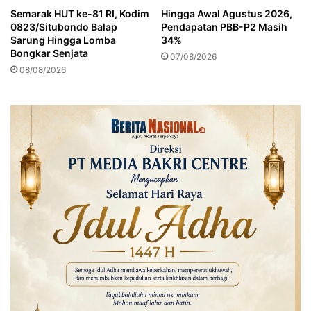
k
Semarak HUT ke-81 RI, Kodim
Hingga Awal Agustus 2026,
t
0823/Situbondo Balap
Pendapatan PBB-P2 Masih
i
Sarung Hingga Lomba
34%
B
Bongkar Senjata
07/08/2026
i
08/08/2026
n
a
D
e
s
a
W
i
s
a
t
a
d
i
D
e