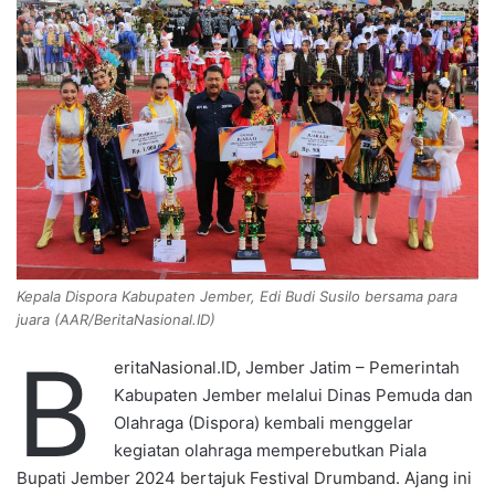
n
e
m
a
i
l
Kepala Dispora Kabupaten Jember, Edi Budi Susilo bersama para
juara (AAR/BeritaNasional.ID)
B
eritaNasional.ID, Jember Jatim – Pemerintah
Kabupaten Jember melalui Dinas Pemuda dan
Olahraga (Dispora) kembali menggelar
kegiatan olahraga memperebutkan Piala
Bupati Jember 2024 bertajuk Festival Drumband. Ajang ini