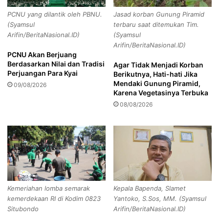
r
s
PCNU yang dilantik oleh PBNU.
Jasad korban Gunung Piramid
Pemkab Jember Beri Panggung bagi Pemain
k
a
(Syamsul
terbaru saat ditemukan Tim.
Drumband
o
s
Arifin/BeritaNasional.ID)
(Syamsul
a
i
Arifin/BeritaNasional.ID)
l
K
PCNU Akan Berjuang
Copy URL
i
e
Berdasarkan Nilai dan Tradisi
Agar Tidak Menjadi Korban
s
g
Perjuangan Para Kyai
Berikutnya, Hati-hati Jika
i
i
Mendaki Gunung Piramid,
09/08/2026
D
a
Karena Vegetasinya Terbuka
e
t
08/08/2026
n
a
g
n
a
D
n
h
G
a
o
r
l
m
k
a
Kemeriahan lomba semarak
Kepala Bapenda, Slamet
a
B
kemerdekaan RI di Kodim 0823
Yantoko, S.Sos, MM. (Syamsul
r
h
Situbondo
Arifin/BeritaNasional.ID)
a