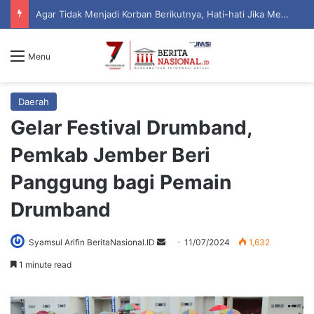
Semarak HUT ke-81 RI, Kodim 0823/Situbondo Balap Sarung Hingga Lomba Bongkar Senjata
Menu
Daerah
Gelar Festival Drumband,
Pemkab Jember Beri
Panggung bagi Pemain
Drumband
Syamsul Arifin BeritaNasional.ID
S
11/07/2024
1,632
e
1 minute read
n
d
a