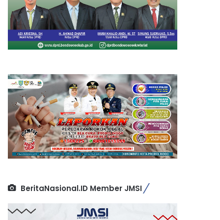
BeritaNasional.ID Member JMSI