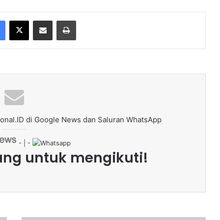
Facebook
X
Share via Email
Print
onal.ID di Google News dan Saluran WhatsApp
- | -
ang untuk mengikuti!