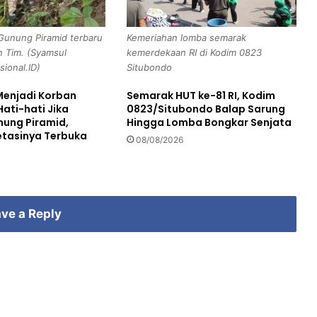
o
m
Gunung Piramid terbaru
Kemeriahan lomba semarak
b
n Tim. (Syamsul
kemerdekaan RI di Kodim 0823
e
sional.ID)
Situbondo
n
g
Menjadi Korban
Semarak HUT ke-81 RI, Kodim
s
Hati-hati Jika
0823/Situbondo Balap Sarung
a
ung Piramid,
Hingga Lomba Bongkar Senjata
r
tasinya Terbuka
08/08/2026
i
J
a
d
i
ve a Reply
P
i
l
i
h
a
n