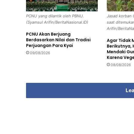
u
n
PCNU yang dilantik oleh PBNU.
Jasad korban 
g
(Syamsul Arifin/BeritaNasional.ID)
saat ditemuka
I
Arifin/BeritaNa
k
PCNU Akan Berjuang
u
Berdasarkan Nilai dan Tradisi
Agar Tidak 
t
Perjuangan Para Kyai
Berikutnya, 
B
Mendaki Gun
09/08/2026
e
Karena Vege
r
08/08/2026
s
i
h
-
Lea
B
e
r
s
i
h
S