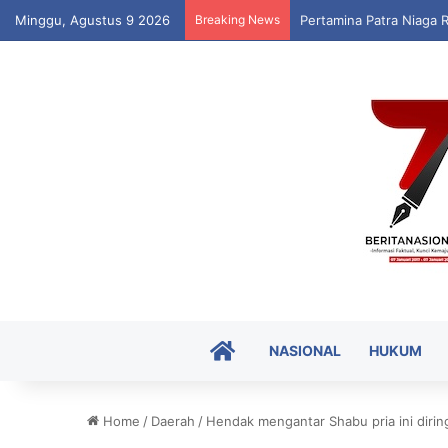
Minggu, Agustus 9 2026
Breaking News
Pertamina Patra Niaga 
HOME
NASIONAL
HUKUM
Home
/
Daerah
/
Hendak mengantar Shabu pria ini diring