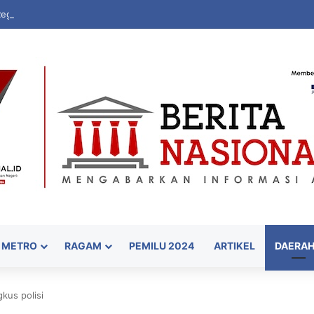
Regional Sulawesi Pastikan Ketahanan Stok BBM dan LPG 3 Kg di Bone
METRO
RAGAM
PEMILU 2024
ARTIKEL
DAERA
kus polisi