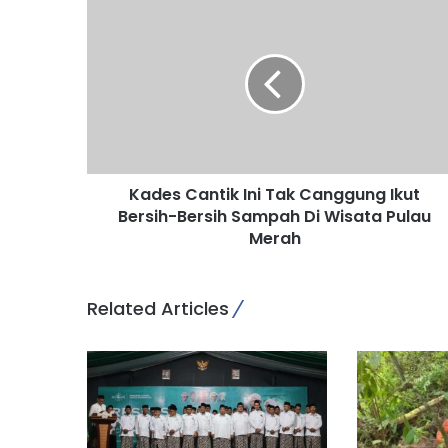
K
a
d
e
s
C
a
n
t
Kades Cantik Ini Tak Canggung Ikut
i
Bersih-Bersih Sampah Di Wisata Pulau
k
I
Merah
n
i
T
Related Articles
a
k
C
a
n
g
g