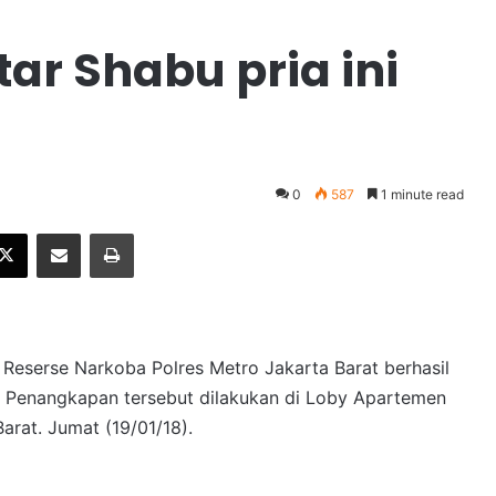
r Shabu pria ini
0
587
1 minute read
X
Share via Email
Print
an Reserse Narkoba Polres Metro Jakarta Barat berhasil
u. Penangkapan tersebut dilakukan di Loby Apartemen
arat. Jumat (19/01/18).