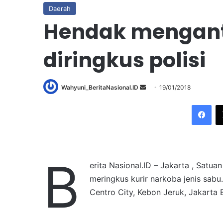
Daerah
Hendak menganta
diringkus polisi
Wahyuni_BeritaNasional.ID
S
19/01/2018
e
Facebook
n
d
a
n
B
e
erita Nasional.ID – Jakarta , Satu
m
meringkus kurir narkoba jenis sab
a
Centro City, Kebon Jeruk, Jakarta B
i
l