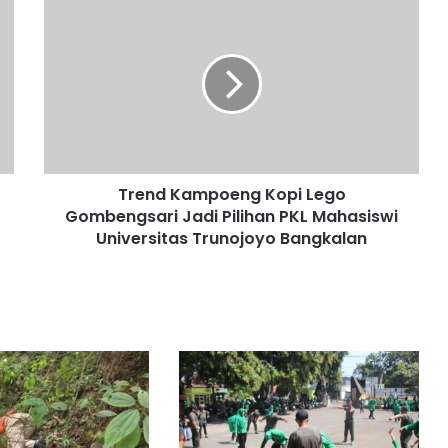
T
r
e
n
d
K
a
m
p
Trend Kampoeng Kopi Lego
o
Gombengsari Jadi Pilihan PKL Mahasiswi
e
n
Universitas Trunojoyo Bangkalan
g
K
o
p
i
L
e
g
o
G