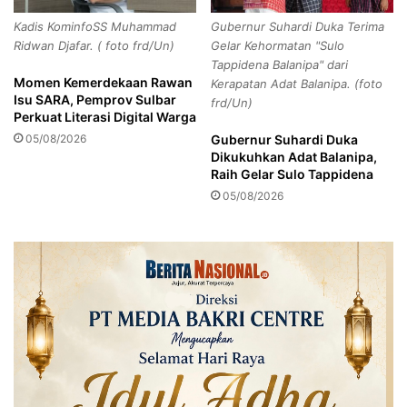
K
i
Kadis KominfoSS Muhammad
Gubernur Suhardi Duka Terima
K
a
Ridwan Djafar. ( foto frd/Un)
Gelar Kehormatan "Sulo
Copy URL
d
h
Tappidena Balanipa" dari
a
,
Momen Kemerdekaan Rawan
Kerapatan Adat Balanipa. (foto
n
B
Isu SARA, Pemprov Sulbar
frd/Un)
J
u
Perkuat Literasi Digital Warga
K
p
05/08/2026
Gubernur Suhardi Duka
B
a
Dikukuhkan Adat Balanipa,
P
t
Raih Gelar Sulo Tappidena
J
i
05/08/2026
S
H
K
e
e
n
t
d
e
y
n
:
a
S
g
e
a
m
k
o
e
g