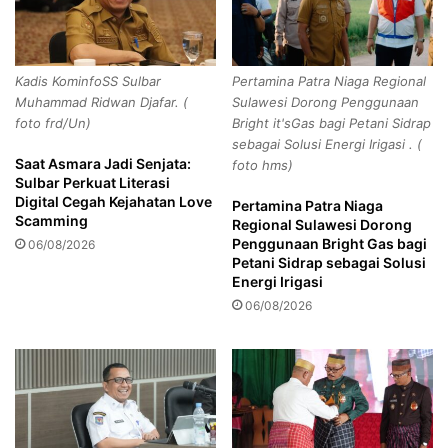
y
n
memiliki Perahu Polyethylene sisa 7 Unit, sehingga dia
S
g
i
meminta agar Kepala BPBD Wajo segera berkoordinasi
a
t
t
dengan pihak BNPB wilayah Sulawesi Selatan.
Kadis KominfoSS Sulbar
Pertamina Patra Niaga Regional
u
i
Muhammad Ridwan Djafar. (
Sulawesi Dorong Penggunaan
b
T
“Apa saja mekanisme yang harus disiapkan, salah satunya
foto frd/Un)
Bright it'sGas bagi Petani Sidrap
o
a
sebagai Solusi Energi Irigasi . (
proposal permohonan bantuan Perahu Polyethylene yang
n
h
Saat Asmara Jadi Senjata:
foto hms)
nanti akan diinput melalu sistem aplikasi E-Prologpal.
d
u
Sulbar Perkuat Literasi
o
n
Untuk lebih jelasnya nanti komunikasi dengan kordinator
Digital Cegah Kejahatan Love
Pertamina Patra Niaga
I
B
Wilayah. Jadi silahkan BPBD Wajo mengusulkan apa saja
Scamming
Regional Sulawesi Dorong
k
a
Penggunaan Bright Gas bagi
yang dibutuhkan yang terkait dengan logistik dan peralatan
06/08/2026
u
r
Petani Sidrap sebagai Solusi
yang dibutuhkan,” terangnya
(Humas DPRD
t
u
Energi Irigasi
Wajo/AIM/ADV-BN)
P
1
06/08/2026
r
4
o
4
g
6
r
H
a
i
m
j
J
r