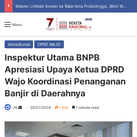
Master Limbad Sowan ke Balai Kota Probolinggo, Bikin Wali Kota Aminuddin Terpukau dengan Aksi Baca Pikiran
Menu
Advedtorial
DPRD WAJO
Inspektur Utama BNPB
Apresiasi Upaya Ketua DPRD
Wajo Koordinasi Penanganan
Banjir di Daerahnya
JN
S
20/07/2024
1,654
1 minute read
e
n
d
a