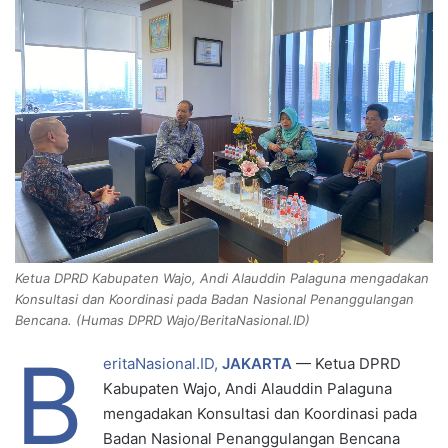
n
e
m
a
i
l
Ketua DPRD Kabupaten Wajo, Andi Alauddin Palaguna mengadakan
Konsultasi dan Koordinasi pada Badan Nasional Penanggulangan
Bencana. (Humas DPRD Wajo/BeritaNasional.ID)
B
eritaNasional.ID,
JAKARTA
— Ketua DPRD
Kabupaten Wajo, Andi Alauddin Palaguna
mengadakan Konsultasi dan Koordinasi pada
Badan Nasional Penanggulangan Bencana