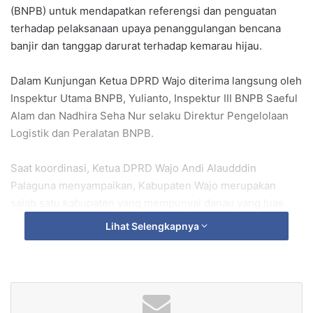
(BNPB) untuk mendapatkan referengsi dan penguatan
terhadap pelaksanaan upaya penanggulangan bencana
banjir dan tanggap darurat terhadap kemarau hijau.
Dalam Kunjungan Ketua DPRD Wajo diterima langsung oleh
Inspektur Utama BNPB, Yulianto, Inspektur III BNPB Saeful
Alam dan Nadhira Seha Nur selaku Direktur Pengelolaan
Logistik dan Peralatan BNPB.
Saat koordinasi, Ketua DPRD Wajo Andi Alaudddin
Palaguna menyampaikan, Kabupaten Wajo merupakan
salah satu kabupaten yang mempunyai danau yang luas
yaitu Danau Tempe.
Lihat Selengkapnya
Dimana danau tersebut dikelilingi beberapa kabupaten
diantaranya Kabupaten Soppeng dan Sidrap sehingga
semua aliran airnya menyatu pada Danau Tempe yang
tentunya akan berdampak kenaikan air (Banjir) pada