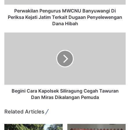
a
n
Perwakilan Pengurus MWCNU Banyuwangi Di
P
Periksa Kejati Jatim Terkait Dugaan Penyelewengan
e
Dana Hibah
n
g
B
u
e
r
g
u
i
s
n
M
i
W
C
C
a
N
r
U
a
Begini Cara Kapolsek Siliragung Cegah Tawuran
B
K
Dan Miras Dikalangan Pemuda
a
a
n
p
Related Articles
y
o
u
l
w
s