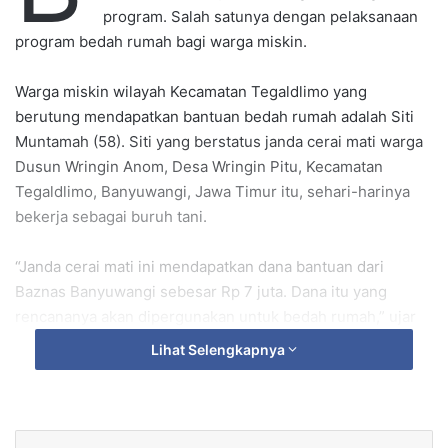
e
program. Salah satunya dengan pelaksanaan
m
program bedah rumah bagi warga miskin.
a
i
Warga miskin wilayah Kecamatan Tegaldlimo yang
l
berutung mendapatkan bantuan bedah rumah adalah Siti
Muntamah (58). Siti yang berstatus janda cerai mati warga
Dusun Wringin Anom, Desa Wringin Pitu, Kecamatan
Tegaldlimo, Banyuwangi, Jawa Timur itu, sehari-harinya
bekerja sebagai buruh tani.
“Janda cerai mati ini mendapatkan dana bantuan dari
Baznas Banyuwangi sebesar Rp 7 juta. Dana itu yang
rencananya akan dipergunakan untuk bedah rumah,” ujar
Kapolsek Tegaldlimo, AKP Priyono, SH, MH, Rabu (21/2/18)
Lihat Selengkapnya
di sela-sela kesibukannya melakukan kontrol terhadap
rumah yang akan dibedah.
Ditambahkannya, pelaksanaan bedah rumah milik Siti