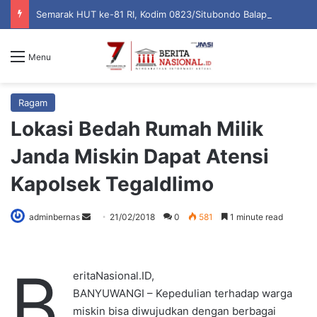
Semarak HUT ke-81 RI, Kodim 0823/Situbondo Balap Sarung Hingga Lomba Bongkar Senjata
Menu
Ragam
Lokasi Bedah Rumah Milik
Janda Miskin Dapat Atensi
Kapolsek Tegaldlimo
adminbernas
S
21/02/2018
0
581
1 minute read
e
n
B
d
eritaNasional.ID,
a
BANYUWANGI – Kepedulian terhadap warga
n
miskin bisa diwujudkan dengan berbagai