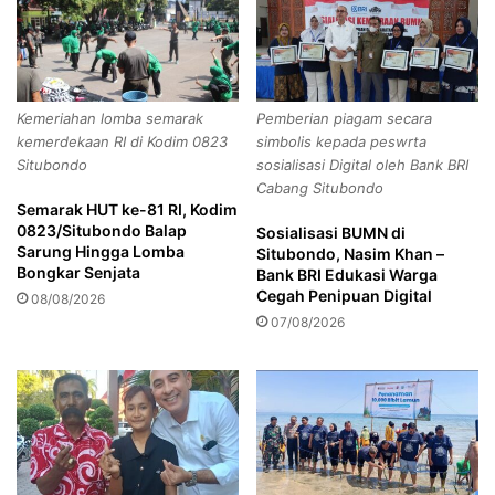
a
e
n
k
g
S
i
i
D
l
Kemeriahan lomba semarak
Pemberian piagam secara
i
i
kemerdekaan RI di Kodim 0823
simbolis kepada peswrta
P
r
Situbondo
sosialisasi Digital oleh Bank BRI
e
a
Cabang Situbondo
r
g
Semarak HUT ke-81 RI, Kodim
i
u
0823/Situbondo Balap
Sosialisasi BUMN di
k
n
Sarung Hingga Lomba
Situbondo, Nasim Khan –
s
g
Bongkar Senjata
Bank BRI Edukasi Warga
a
C
Cegah Penipuan Digital
08/08/2026
K
e
07/08/2026
e
g
j
a
a
h
t
T
i
a
J
w
a
u