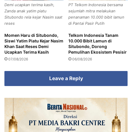
t
r
Demi ucapkan terima kasih,
PT Telkom Indonesia bersama
i
a
Zanda anak yatim piatu
sejumlah mitra melakukan
m
n
Situbondo rela kejar Nasim saat
penanaman 10.000 bibit lamun
T
D
reses
di Pantai Pasir Putih
e
a
r
n
Momen Haru di Situbondo,
Telkom Indonesia Tanam
k
M
Siswi Yatim Piatu Kejar Nasim
10.000 Bibit Lamun di
a
i
Khan Saat Reses Demi
Situbondo, Dorong
i
r
Ucapkan Terima Kasih
Pemulihan Ekosistem Pesisir
t
a
07/08/2026
06/08/2026
D
s
u
D
g
i
Leave a Reply
a
k
a
a
n
l
P
a
e
n
n
g
y
a
e
n
l
P