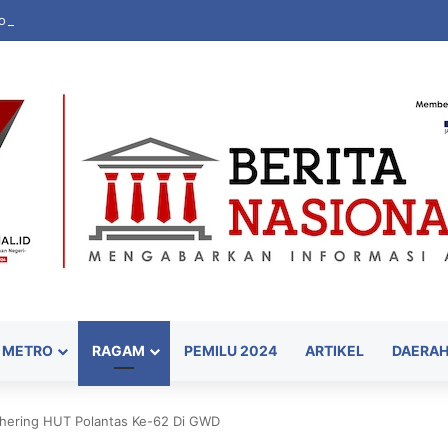
n Sulbar Jadi Sumber Nilai Ekonomi Berkelanjutan
METRO
RAGAM
PEMILU 2024
ARTIKEL
DAERA
thering HUT Polantas Ke-62 Di GWD