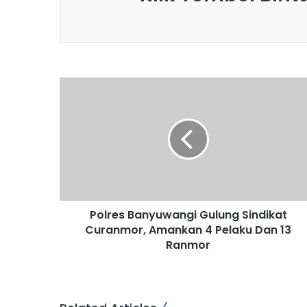
P
o
l
r
e
s
B
a
n
Polres Banyuwangi Gulung Sindikat
y
Curanmor, Amankan 4 Pelaku Dan 13
u
w
Ranmor
a
n
g
i