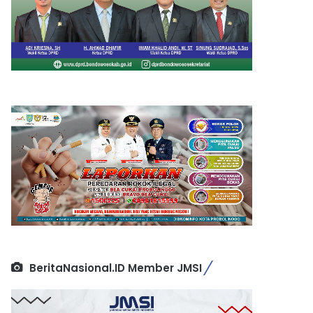
BeritaNasional.ID Member JMSI