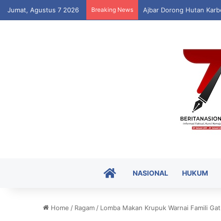
Jumat, Agustus 7 2026
Breaking News
Ajbar Dorong Hutan Karbo
HOME
NASIONAL
HUKUM
Home
/
Ragam
/
Lomba Makan Krupuk Warnai Famili Ga