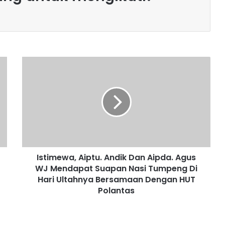
I
s
t
i
m
e
w
a
,
Istimewa, Aiptu. Andik Dan Aipda. Agus
A
WJ Mendapat Suapan Nasi Tumpeng Di
i
p
Hari Ultahnya Bersamaan Dengan HUT
t
Polantas
u
.
A