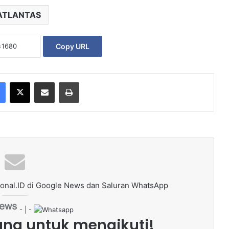
ATLANTAS
Copy URL
Facebook
X
Share via Email
Print
onal.ID di Google News dan Saluran WhatsApp
- | -
ang untuk mengikuti!