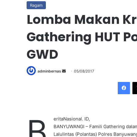
Ragam
Lomba Makan Kr
Gathering HUT Po
GWD
adminbernas
S
05/08/2017
e
Facebook
n
d
a
n
B
e
eritaNasional. ID,
m
BANYUWANGI – Famili Gathering dalam 
a
Lalulintas (Polantas) Polres Banyuwan