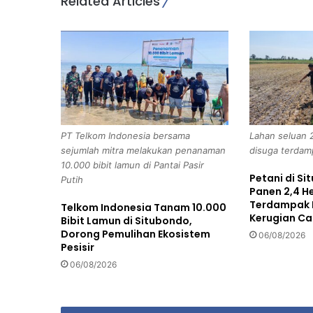
Related Articles
G
u
l
u
n
g
S
i
n
PT Telkom Indonesia bersama
Lahan seluan 
d
sejumlah mitra melakukan penanaman
disuga terdam
i
10.000 bibit lamun di Pantai Pasir
k
Petani di S
Putih
a
Panen 2,4 H
t
Terdampak L
Telkom Indonesia Tanam 10.000
C
Kerugian Ca
Bibit Lamun di Situbondo,
u
Dorong Pemulihan Ekosistem
06/08/2026
r
Pesisir
a
06/08/2026
n
m
o