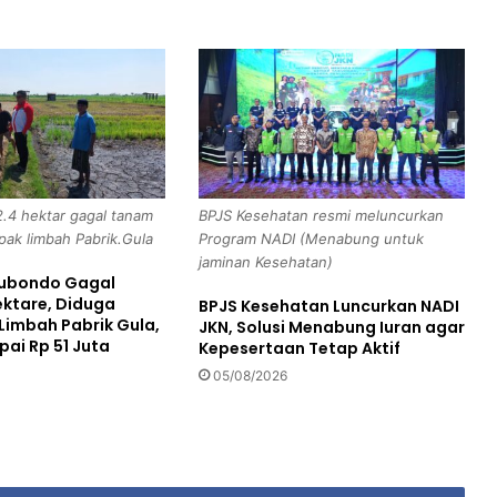
n
d
i
k
D
a
n
A
i
2.4 hektar gagal tanam
BPJS Kesehatan resmi meluncurkan
p
pak limbah Pabrik.Gula
Program NADI (Menabung untuk
d
jaminan Kesehatan)
a
itubondo Gagal
.
ektare, Diduga
BPJS Kesehatan Luncurkan NADI
A
imbah Pabrik Gula,
JKN, Solusi Menabung Iuran agar
g
pai Rp 51 Juta
Kepesertaan Tetap Aktif
u
05/08/2026
s
W
J
M
e