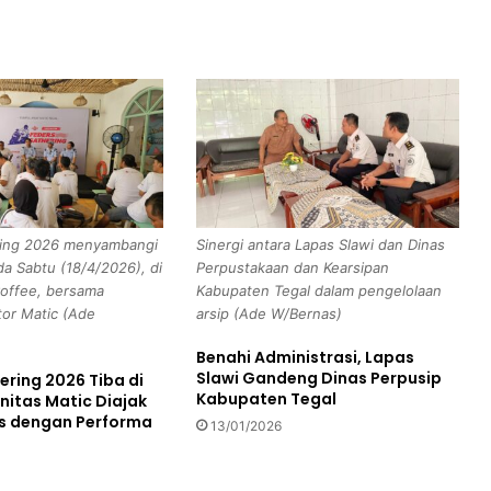
b
L
u
m
a
j
a
n
g
D
ring 2026 menyambangi
Sinergi antara Lapas Slawi dan Dinas
i
da Sabtu (18/4/2026), di
Perpustakaan dan Kearsipan
l
offee, bersama
Kabupaten Tegal dalam pengelolaan
a
or Matic (Ade
arsip (Ade W/Bernas)
n
t
Benahi Administrasi, Lapas
i
Slawi Gandeng Dinas Perpusip
ering 2026 Tiba di
k
Kabupaten Tegal
nitas Matic Diajak
,
s dengan Performa
13/01/2026
I
n
i