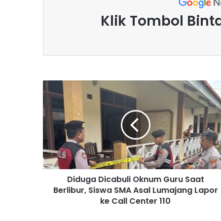
Klik Tombol Bint
D
i
d
u
g
a
D
i
c
Diduga Dicabuli Oknum Guru Saat
a
Berlibur, Siswa SMA Asal Lumajang Lapor
b
u
ke Call Center 110
l
i