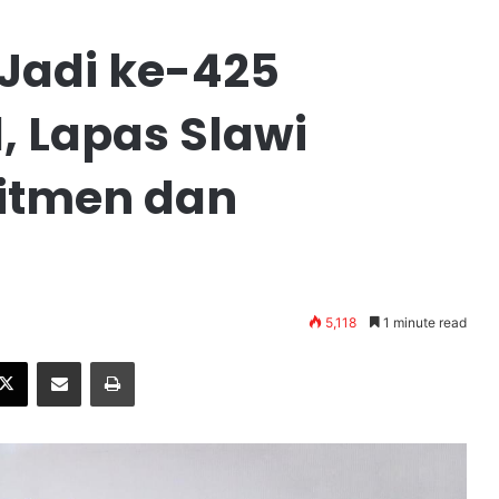
Jadi ke-425
, Lapas Slawi
itmen dan
5,118
1 minute read
X
Share via Email
Print