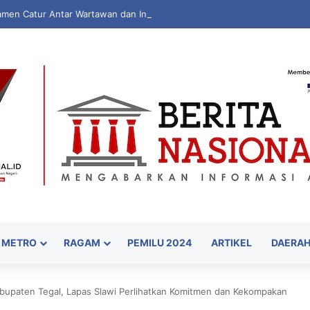
amen Catur Antar Wartawan dan Instansi
METRO
RAGAM
PEMILU 2024
ARTIKEL
DAERA
upaten Tegal, Lapas Slawi Perlihatkan Komitmen dan Kekompakan