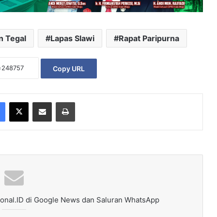
n Tegal
Lapas Slawi
Rapat Paripurna
Copy URL
Facebook
X
Share via Email
Print
onal.ID di Google News dan Saluran WhatsApp