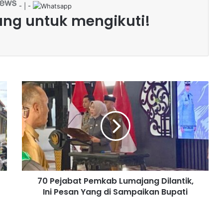
- | -
ang untuk mengikuti!
7
0
P
e
j
a
b
a
t
70 Pejabat Pemkab Lumajang Dilantik,
P
Ini Pesan Yang di Sampaikan Bupati
e
m
k
a