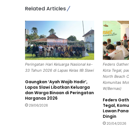
O
Related Articles
k
n
u
m
G
u
r
u
S
Peringatan Hari Keluarga Nasional ke-
Feders Gathe
a
33 Tahun 2026 di Lapas Kelas IIB Slawi
Kota Tegal, pa
a
North Beach C
t
Gaungkan ‘Ayah Wajib Hadir’,
Komunitas Mot
B
Lapas Slawi Libatkan Keluarga
W/Bernas)
e
dan Warga Binaan di Peringatan
r
Harganas 2026
Feders Gath
l
Tegal, Komu
29/06/2026
i
Lawan Pana
b
Dingin
u
20/04/2026
r