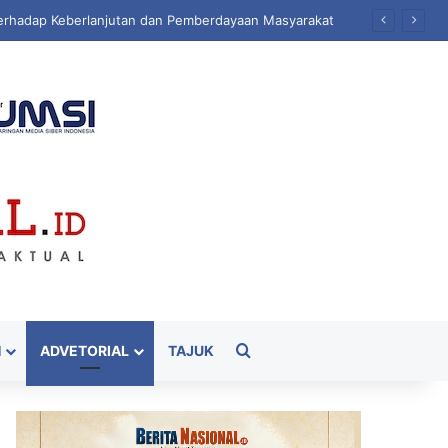
sa
Cari
H
ADVETORIAL
TAJUK