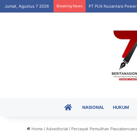
Jumat, Agustus 7 2026
Breaking News
Puskesmas Munte Luncur
HOME
NASIONAL
HUKUM
Home
/
Advedtorial
/
Percepat Pemulihan Pascabencana