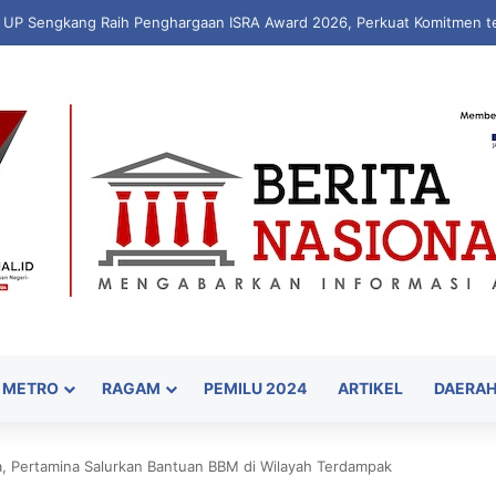
kan “WARUNG PEKA”, Inovasi Peduli Kesehatan Jiwa hingga Pelosok De
METRO
RAGAM
PEMILU 2024
ARTIKEL
DAERA
, Pertamina Salurkan Bantuan BBM di Wilayah Terdampak