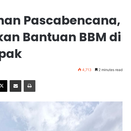
ihan Pascabencana,
kan Bantuan BBM di
pak
4,713
2 minutes read
X
Share via Email
Print