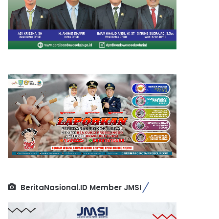
BeritaNasional.ID Member JMSI