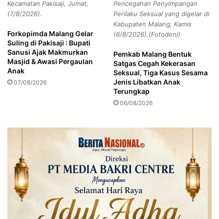
o
Kecamatan Pakisaji, Jumat,
Pencegahan Penyimpangan
e
t
(7/8/2026).
Perilaku Seksual yang digelar di
p
T
Kabupaten Malang, Kamis
e
a
Forkopimda Malang Gelar
(6/8/2026).(Fotodeni)
n
Suling di Pakisaji : Bupati
e
u
Sanusi Ajak Makmurkan
k
Pemkab Malang Bentuk
h
Masjid & Awasi Pergaulan
Satgas Cegah Kekerasan
w
n
Anak
Seksual, Tiga Kasus Sesama
o
y
Jenis Libatkan Anak
07/08/2026
n
a
Terungkap
d
B
06/08/2026
o
e
I
r
n
w
d
a
o
j
n
a
e
h
s
K
i
o
a
t
a