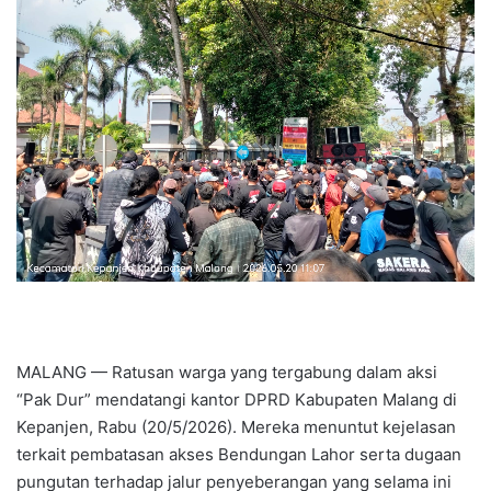
n
e
m
a
i
l
MALANG — Ratusan warga yang tergabung dalam aksi
“Pak Dur” mendatangi kantor DPRD Kabupaten Malang di
Kepanjen, Rabu (20/5/2026). Mereka menuntut kejelasan
terkait pembatasan akses Bendungan Lahor serta dugaan
pungutan terhadap jalur penyeberangan yang selama ini