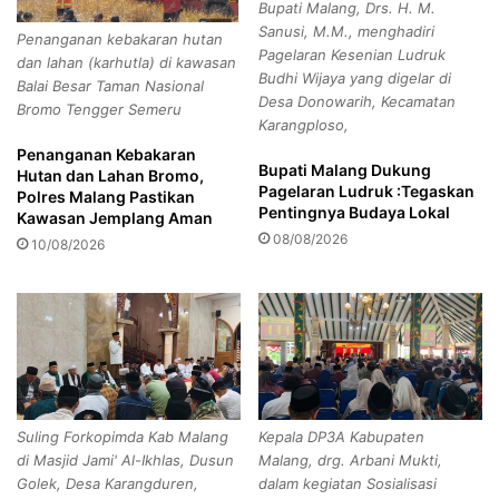
Bupati Malang, Drs. H. M.
e
b
Sanusi, M.M., menghadiri
k
Penanganan kebakaran hutan
u
Pagelaran Kesenian Ludruk
w
dan lahan (karhutla) di kawasan
p
Budhi Wijaya yang digelar di
o
Balai Besar Taman Nasional
a
Bendungan Lahor
Desa Donowarih, Kecamatan
n
Bromo Tengger Semeru
t
Karangploso,
d
e
Ratusan Massa Datangi DPRD Kabupaten
o
Penanganan Kebakaran
n
Malang.
Bupati Malang Dukung
Hutan dan Lahan Bromo,
B
A
Pagelaran Ludruk :Tegaskan
Polres Malang Pastikan
e
g
Pentingnya Budaya Lokal
Kawasan Jemplang Aman
r
a
Copy URL
08/08/2026
10/08/2026
l
m
a
y
g
a
a
n
D
g
i
B
P
e
a
l
t
Suling Forkopimda Kab Malang
Kepala DP3A Kabupaten
u
r
di Masjid Jami' Al-Ikhlas, Dusun
Malang, drg. Arbani Mukti,
m
i
Golek, Desa Karangduren,
dalam kegiatan Sosialisasi
S