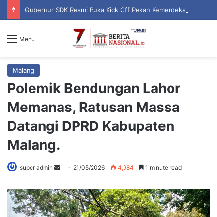
Gubernur SDK Resmi Buka Kick Off Pekan Kemerdekaan RI ke-81 dan HUT Sulbar ke-22
Menu
Malang
Polemik Bendungan Lahor
Memanas, Ratusan Massa
Datangi DPRD Kabupaten
Malang.
super admin
S
21/05/2026
4,984
1 minute read
e
n
d
a