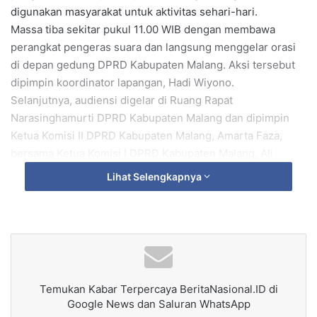
digunakan masyarakat untuk aktivitas sehari-hari.
Massa tiba sekitar pukul 11.00 WIB dengan membawa
perangkat pengeras suara dan langsung menggelar orasi
di depan gedung DPRD Kabupaten Malang. Aksi tersebut
dipimpin koordinator lapangan, Hadi Wiyono.
Selanjutnya, audiensi digelar di Ruang Rapat
Narasinghamurti DPRD Kabupaten Malang dan dipimpin
Ketua Komisi II DPRD Kabupaten Malang, Amarta Faza,
bersama Ketua Komisi I DPRD Kabupaten Malang, Ali
Murtadlo.
Lihat Selengkapnya
Hadir pula sejumlah anggota DPRD lainnya, di antaranya
Abdullah Aziz, Aris Agung, Abdul Rokhim, dan Fakih.
Audiensi berlangsung hingga sekitar pukul 13.00 WIB.
Dalam forum tersebut, massa menyampaikan empat
tuntutan utama kepada DPRD Kabupaten Malang dan pihak
Perum Jasa Tirta (PJT), yakni:
Temukan Kabar Terpercaya BeritaNasional.ID di
Penjelasan ilmiah dan terbuka terkait ancaman terhadap
Google News dan Saluran WhatsApp
struktur bendungan.