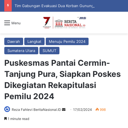
Tim Gabungan Evakuasi Dua Korban Gunung Piramid
Menu
Daerah
Langkat
Menuju Pemilu 2024
Sumatera Utara
SUMUT
Puskesmas Pantai Cermin-
Tanjung Pura, Siapkan Poskes
Dikegiatan Rekapitulasi
Pemilu 2024
Reza Fahlevi BeritaNasional.ID
S
17/02/2024
998
e
1 minute read
n