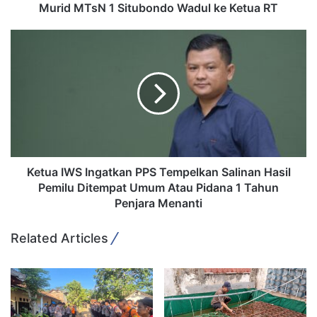
a
Murid MTsN 1 Situbondo Wadul ke Ketua RT
Puskesmas Pantai Cermin-Tanjung Pura
h
D
K
Siapkan Poskes
i
e
n
t
i
u
Copy URL
l
a
a
I
i
W
M
S
e
I
m
n
Ketua IWS Ingatkan PPS Tempelkan Salinan Hasil
b
g
Pemilu Ditempat Umum Atau Pidana 1 Tahun
e
a
Penjara Menanti
r
t
a
k
Related Articles
t
a
k
n
a
P
n
P
,
S