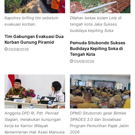
B
T
e
e
l
m
Kapolres brifing tim sebelum
Dilahan bekas kolam Lele di
a
p
evakuasi korban.
tengah kota Jaka Sukses
s
e
budidaya kepiting Soka
a
l
Tim Gabungan Evakuasi Dua
n
k
Korban Gunung Piramid
Pemuda Situbondo Sukses
W
a
Budidaya Kepiting Soka di
05/08/2026
a
n
Tengah Kota
l
S
05/08/2026
i
a
M
l
u
i
r
n
i
a
d
n
M
H
T
a
Anggota DPD RI, Pdt. Penrad
DPMD Situbondo gelar Bimtek
s
s
Siagian, melakukan kunjungan
SIPADES 3.0 dan Sosialisasi
N
i
kerja ke Kantor Wilayah
Program Pemutihan Pajak Jatim
1
l
Kementerian Hak Asasi Manusia
2026
S
P