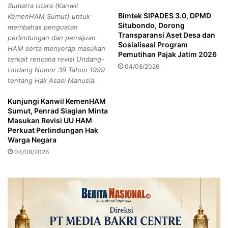
Sumatra Utara (Kanwil
i
e
Bimtek SIPADES 3.0, DPMD
KemenHAM Sumut) untuk
t
m
Situbondo, Dorong
membahas penguatan
u
i
Transparansi Aset Desa dan
perlindungan dan pemajuan
b
l
Sosialisasi Program
HAM serta menyerap masukan
o
u
Pemutihan Pajak Jatim 2026
terkait rencana revisi Undang-
n
D
04/08/2026
Undang Nomor 39 Tahun 1999
d
i
tentang Hak Asasi Manusia.
o
t
W
e
Kunjungi Kanwil KemenHAM
a
m
Sumut, Penrad Siagian Minta
d
p
Masukan Revisi UU HAM
u
a
Perkuat Perlindungan Hak
l
t
Warga Negara
k
U
04/08/2026
e
m
K
u
e
m
t
A
u
t
a
a
R
u