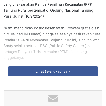
yang dilaksanakan Panitia Pemilihan Kecamatan (PPK)
Tanjung Pura, bertempat di Gedung Nasional Tanjung
Pura, Jumat (16/2/2024).
“Kami mendirikan Posko kesehaatan (Poskes) gratis disini,
dimulai hari ini (Jumat) hingga selesainya hasil rekapitulasi
Pemilu 2024 di Kecamatan Tanjung Pura ini,” ungkap Wan
Santy selaku petugas PSC (Public Sefety Canter ) dan
petugas Penyakit Tidak Menular (PTM) didamping
anggotanya.
Ia mengatakan, Poskes ini setiap hari standby. Para
Lihat Selengkapnya
petugas PPK Tanjung Pura, petugas PPS, para saksi
Pemilu serta petugas Pam Pemilu yang bekerja di
rekapitulasi Pemilu 2024 bisa melakukan cek kesehatan
disini, dan tanpa dipungut biaya atau bayaran, ucapnya.
Wan Santy juga membeberkan, di posko ini melayani