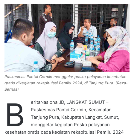
d
a
n
e
m
a
i
l
Puskesmas Pantai Cermin menggelar posko pelayanan kesehatan
gratis dikegiatan rekapitulasi Pemilu 2024, di Tanjung Pura. (Reza-
Bernas)
B
eritaNasional.ID, LANGKAT SUMUT –
Puskesmas Pantai Cermin, Kecamatan
Tanjung Pura, Kabupaten Langkat, Sumut,
menggelar kegiatan Posko pelayanan
kesehatan gratis pada kegiatan rekapitulasi Pemilu 2024