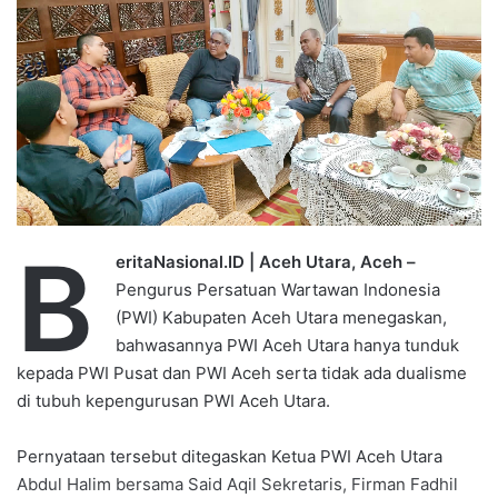
m
a
i
l
B
eritaNasional.ID | Aceh Utara, Aceh –
Pengurus Persatuan Wartawan Indonesia
(PWI) Kabupaten Aceh Utara menegaskan,
bahwasannya PWI Aceh Utara hanya tunduk
kepada PWI Pusat dan PWI Aceh serta tidak ada dualisme
di tubuh kepengurusan PWI Aceh Utara.
Pernyataan tersebut ditegaskan Ketua PWI Aceh Utara
Abdul Halim bersama Said Aqil Sekretaris, Firman Fadhil