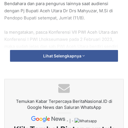
Bendahara dan para pengurus lainnya saat audiensi
dengan Pj Bupati Aceh Utara Dr Drs Mahyuzar, M.Si di
Pendopo Bupati setempat, Jum’at (11/8).
Ia mengatakan, pasca Konferensi VII PWI Aceh Utara dan
Konferensi I PWI Lhokseumawe pada 2 Februari 2023,
maka sudah jelas dan sah PWI Aceh Utara berdiri sendiri
dan PWI Lhokseumawe juga berdiri sendiri.
Lihat Selengkapnya
“Jika selama ini ada yang mengatakan PWI Aceh Utara
berada di bawah Korwil I PWI Aceh itu tidak benar dan yang
benar adalah PWI Aceh Utara hanya tunduk kepada PWI
Pusat dan PWI Aceh,” tegas Halim.
Temukan Kabar Terpercaya BeritaNasional.ID di
Berdasarkan arahan Ketua PWI Aceh Nasir Nurdin pada
Google News dan Saluran WhatsApp
Konferensi XII PWI Aceh di Banda Aceh, Minggu dinihari, 21
November 2022 disebutkan tujuan pembentukan Korwil
- | -
PWI adalah untuk perpanjangan tangan Pengurus PWI