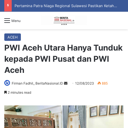
PCNU Akan Berjuang Berdasarkan Nilai dan Tradisi Perjuangan Para Kyai
Menu
ACEH
PWI Aceh Utara Hanya Tunduk
kepada PWI Pusat dan PWI
Aceh
Firman Fadhil_ BeritaNasional.ID
S
12/08/2023
885
e
2 minutes read
n
d
a
n
e