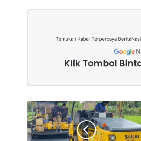
Temukan Kabar Terpercaya BeritaNasi
Klik Tombol Bint
P
e
n
u
h
i