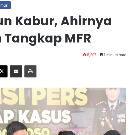
imur
un Kabur, Ahirnya
m Tangkap MFR
5,297
1 minute read
X
Share via Email
Print