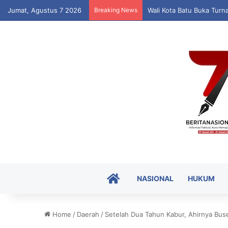
Jumat, Agustus 7 2026
Breaking News
Ajbar Dorong Anak Muda 
HOME
NASIONAL
HUKUM
Home
/
Daerah
/
Setelah Dua Tahun Kabur, Ahirnya Bus