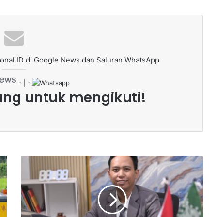
onal.ID di Google News dan Saluran WhatsApp
- | -
ang untuk mengikuti!
D
i
b
a
l
i