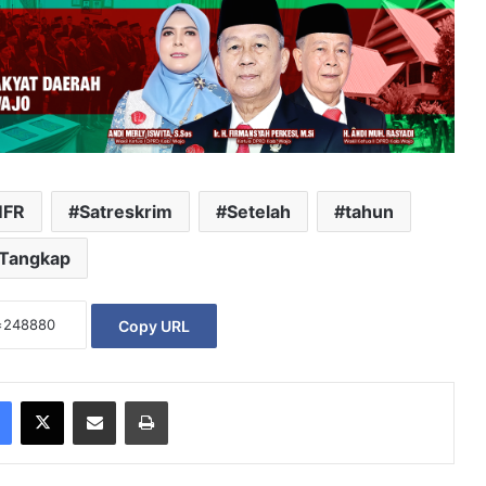
FR
Satreskrim
Setelah
tahun
Tangkap
Copy URL
Facebook
X
Share via Email
Print