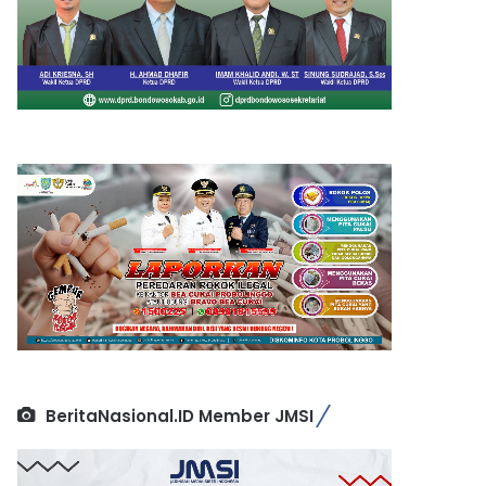
BeritaNasional.ID Member JMSI