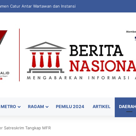
Kritis, Sudut PANdang Jadi Forum Bedah Data Pembangunan Sulbar
METRO
RAGAM
PEMILU 2024
ARTIKEL
DAERA
er Satreskrim Tangkap MFR