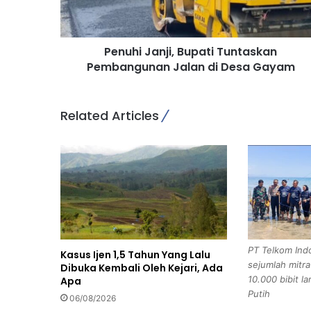
J
a
n
Penuhi Janji, Bupati Tuntaskan
j
Pembangunan Jalan di Desa Gayam
i
,
B
u
Related Articles
p
a
t
i
T
u
n
t
a
PT Telkom Ind
Kasus Ijen 1,5 Tahun Yang Lalu
s
sejumlah mitr
Dibuka Kembali Oleh Kejari, Ada
k
10.000 bibit la
Apa
a
Putih
06/08/2026
n