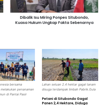
k
I
s
Dibalik Isu Miring Ponpes Situbondo,
u
Kuasa Hukum Ungkap Fakta Sebenarnya
M
i
r
i
n
g
P
o
n
p
e
s
S
onesia bersama
Lahan seluan 2.4 hektar gagal tanam
i
a melakukan penanaman
disuga terdampak limbah Pabrik.Gula
t
mun di Pantai Pasir
u
Petani di Situbondo Gagal
b
Panen 2,4 Hektare, Diduga