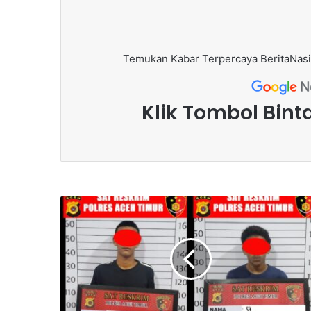
Temukan Kabar Terpercaya BeritaNasi
Klik Tombol Bint
P
e
l
a
k
u
P
e