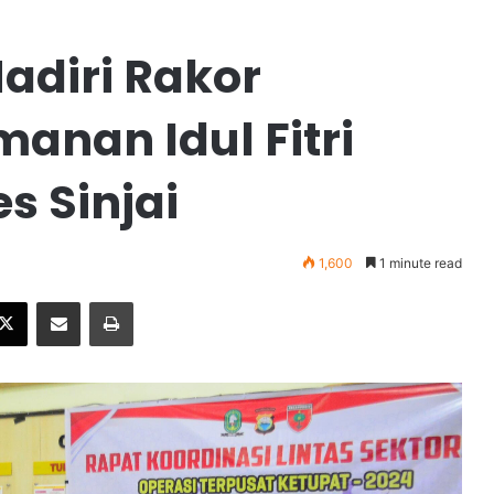
Hadiri Rakor
anan Idul Fitri
s Sinjai
1,600
1 minute read
X
Share via Email
Print