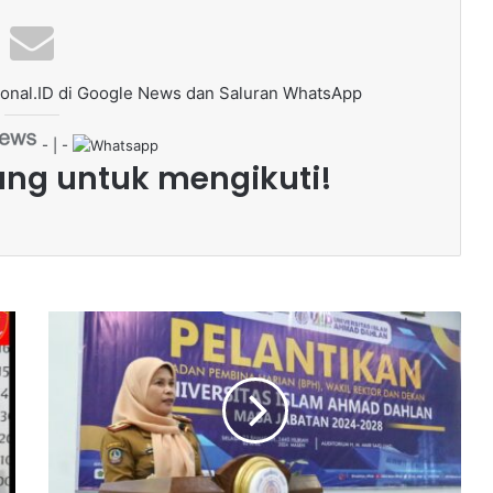
onal.ID di Google News dan Saluran WhatsApp
- | -
ang untuk mengikuti!
W
a
k
i
l
i
P
j