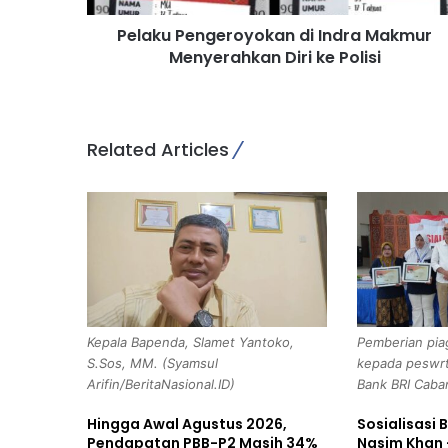
n
Pelaku Pengeroyokan di Indra Makmur
g
Menyerahkan Diri ke Polisi
e
r
o
y
o
Related Articles
k
a
n
d
i
I
n
d
r
Kepala Bapenda, Slamet Yantoko,
Pemberian pia
a
S.Sos, MM. (Syamsul
kepada peswrta
M
Arifin/BeritaNasional.ID)
Bank BRI Caba
a
k
Hingga Awal Agustus 2026,
Sosialisasi 
m
Pendapatan PBB-P2 Masih 34%
Nasim Khan 