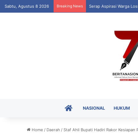
Sabtu, Agustus 8 2026
Breaking News
Serap Aspirasi Warga Lo
HOME
NASIONAL
HUKUM
Home
/
Daerah
/
Staf Ahli Bupati Hadiri Rakor Kesiapan 