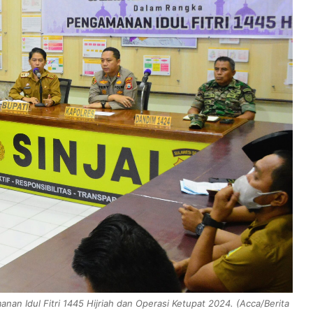
n Idul Fitri 1445 Hijriah dan Operasi Ketupat 2024. (Acca/Berita