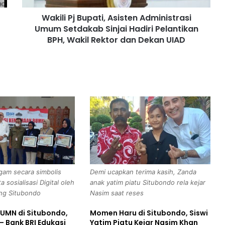
B
Wakili Pj Bupati, Asisten Administrasi
u
Umum Setdakab Sinjai Hadiri Pelantikan
p
a
BPH, Wakil Rektor dan Dekan UIAD
t
i
,
A
s
i
s
t
e
n
A
d
gam secara simbolis
Demi ucapkan terima kasih, Zanda
m
 sosialisasi Digital oleh
anak yatim piatu Situbondo rela kejar
i
ng Situbondo
Nasim saat reses
n
i
BUMN di Situbondo,
Momen Haru di Situbondo, Siswi
s
– Bank BRI Edukasi
Yatim Piatu Kejar Nasim Khan