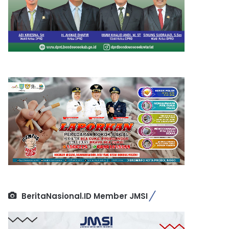
BeritaNasional.ID Member JMSI