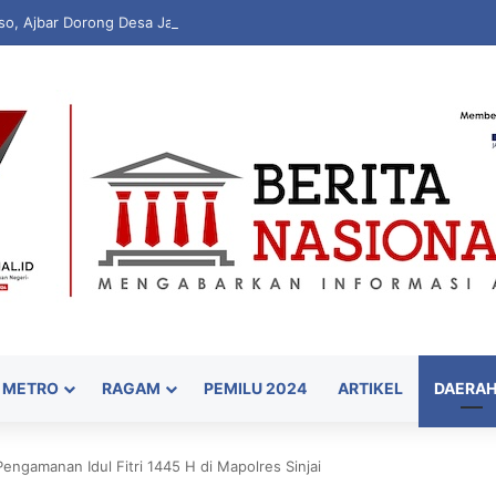
sso, Ajbar Dorong Desa Jadi Kekuatan Ekonomi Masyarakat
METRO
RAGAM
PEMILU 2024
ARTIKEL
DAERA
Pengamanan Idul Fitri 1445 H di Mapolres Sinjai