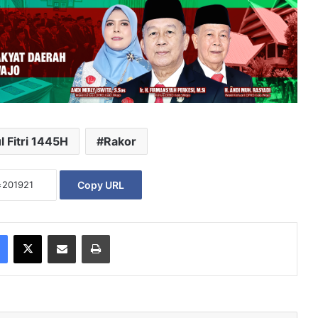
 Fitri 1445H
Rakor
Copy URL
Facebook
X
Share via Email
Print