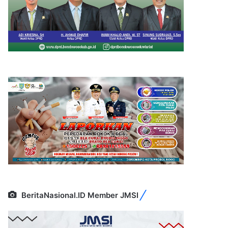
BeritaNasional.ID Member JMSI