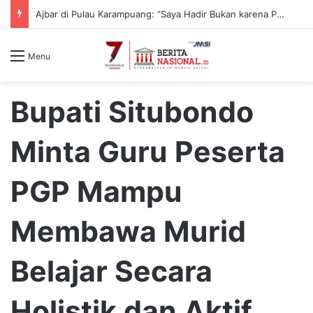
Ajbar di Pulau Karampuang: “Saya Hadir Bukan karena Pemilu, tapi karena Tanggung Jawab Moral”
Menu
Bupati Situbondo
Minta Guru Peserta
PGP Mampu
Membawa Murid
Belajar Secara
Holistik dan Aktif